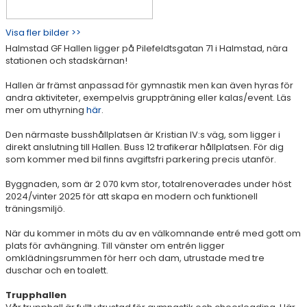
Visa fler bilder >>
Halmstad GF Hallen ligger på Pilefeldtsgatan 71 i Halmstad, nära
stationen och stadskärnan!
Hallen är främst anpassad för gymnastik men kan även hyras för
andra aktiviteter, exempelvis gruppträning eller kalas/event. Läs
mer om uthyrning
här
.
Den närmaste busshållplatsen är Kristian IV:s väg, som ligger i
direkt anslutning till Hallen. Buss 12 trafikerar hållplatsen. För dig
som kommer med bil finns avgiftsfri parkering precis utanför.
Byggnaden, som är 2 070 kvm stor, totalrenoverades under höst
2024/vinter 2025 för att skapa en modern och funktionell
träningsmiljö.
När du kommer in möts du av en välkomnande entré med gott om
plats för avhängning. Till vänster om entrén ligger
omklädningsrummen för herr och dam, utrustade med tre
duschar och en toalett.
Trupphallen