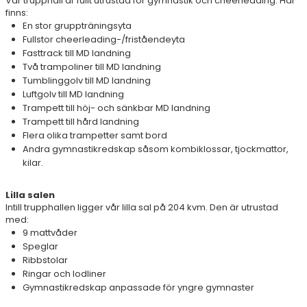
Vår trupphall är fullt utrustad för gymnastik och cheerleading. Här
finns:
En stor gruppträningsyta
Fullstor cheerleading-/friståendeyta
Fasttrack till MD landning
Två trampoliner till MD landning
Tumblinggolv till MD landning
Luftgolv till MD landning
Trampett till höj- och sänkbar MD landning
Trampett till hård landning
Flera olika trampetter samt bord
Andra gymnastikredskap såsom kombiklossar, tjockmattor,
kilar.
Lilla salen
Intill trupphallen ligger vår lilla sal på 204 kvm. Den är utrustad
med:
9 mattvåder
Speglar
Ribbstolar
Ringar och lodliner
Gymnastikredskap anpassade för yngre gymnaster