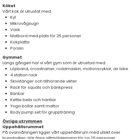
Köket
Vårt kök är utrustat med:
Kyl
Mikrovågsugn
Vask
Matbord med plats för 25 personer
Kokplatta
Porslin
Gymmet
Längs gången har vi vårt gym som är utrustad med:
Löpband, crosstrainer, roddmaskin, motionscyklar, air bike.
4 station rack
Skivstänger och tillhörande vikter
Rack för squats och bänkpress
Bänkar
Kettle bells och hantlar
Yoga bollar samt mattor
Body pump set för gruppträning
Övriga utrymmen
Uppehållsrummet
På ovanvåningen ligger vårt uppehållsrum med utsikt över
trupphallen. Här finns sittmöblemang för ca 20 personer.