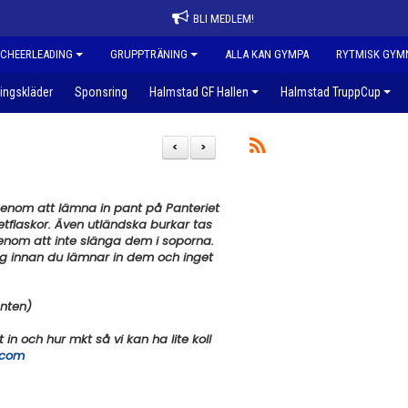
BLI MEDLEM!
CHEERLEADING
GRUPPTRÄNING
ALLA KAN GYMPA
RYTMISK GYM
ingskläder
Sponsring
Halmstad GF Hallen
Halmstad TruppCup
<
>
n genom att lämna in pant på Panteriet
tflaskor. Även utländska burkar tas
enom att inte slänga dem i soporna.
sig innan du lämnar in dem och inget
anten)
n och hur mkt så vi kan ha lite koll
.com