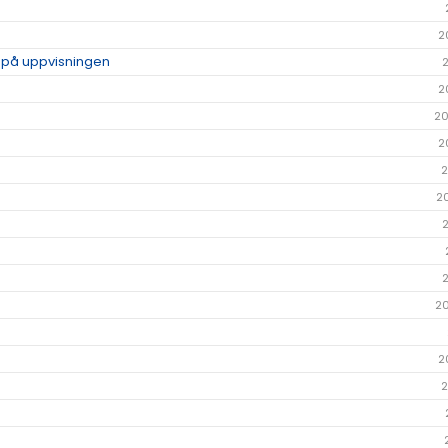
2
p på uppvisningen
2
20
2
2
2
2
2
2