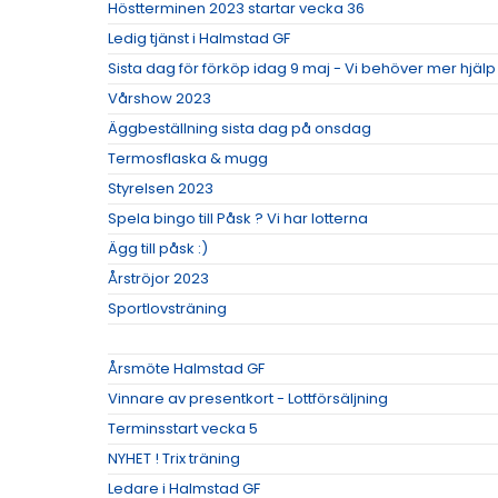
Höstterminen 2023 startar vecka 36
Ledig tjänst i Halmstad GF
Sista dag för förköp idag 9 maj - Vi behöver mer hjäl
Vårshow 2023
Äggbeställning sista dag på onsdag
Termosflaska & mugg
Styrelsen 2023
Spela bingo till Påsk ? Vi har lotterna
Ägg till påsk :)
Årströjor 2023
Sportlovsträning
Årsmöte Halmstad GF
Vinnare av presentkort - Lottförsäljning
Terminsstart vecka 5
NYHET ! Trix träning
Ledare i Halmstad GF