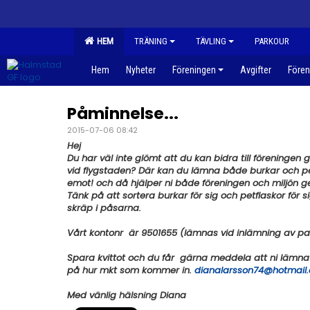
HEM
TRÄNING
TÄVLING
PARKOUR
Hem
Nyheter
Föreningen
Avgifter
Fören
Påminnelse...
2015-07-06 08:42
Hej
Du har väl inte glömt att du kan bidra till föreninge
vid flygstaden? Där kan du lämna både burkar och pe
emot! och då hjälper ni både föreningen och miljön g
Tänk på att sortera burkar för sig och petflaskor för 
skräp i påsarna.
Vårt kontonr är
9501655 (lämnas vid inlämning av p
Spara kvittot och du får gärna meddela att ni lämnat i
på hur mkt som kommer in.
dianalarsson74@hotmail
Med vänlig hälsning Diana