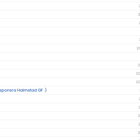
2
2
2
2
h sponsra Halmstad GF :)
2
2