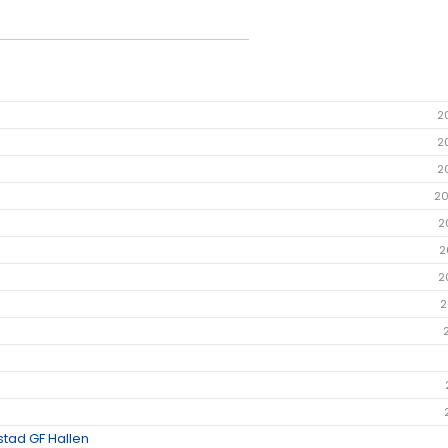
2
2
2
20
2
2
2
2
stad GF Hallen