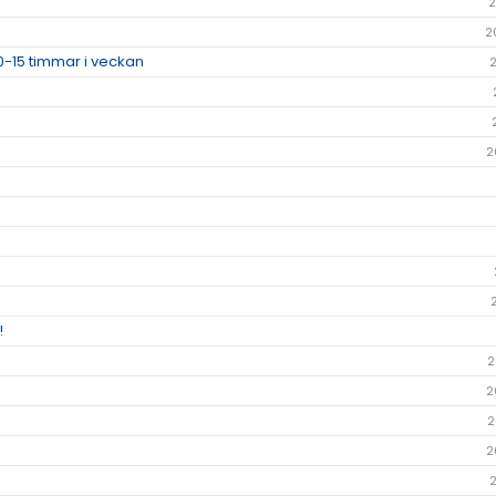
2
2
0-15 timmar i veckan
2
!
2
2
2
2