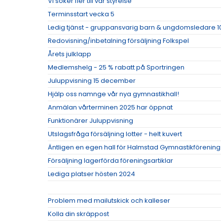
Vi söker fler till vår styrelse
Terminsstart vecka 5
Ledig tjänst - gruppansvarig barn & ungdomsledare 1
Redovisning/inbetalning försäljning Folkspel
Årets julklapp
Medlemshelg - 25 % rabatt på Sportringen
Juluppvisning 15 december
Hjälp oss namnge vår nya gymnastikhall!
Anmälan vårterminen 2025 har öppnat
Funktionärer Juluppvisning
Utslagsfråga försäljning lotter - helt kuvert
Äntligen en egen hall för Halmstad Gymnastikförening
Försäljning lagerförda föreningsartiklar
Lediga platser hösten 2024
Problem med mailutskick och kalleser
Kolla din skräppost