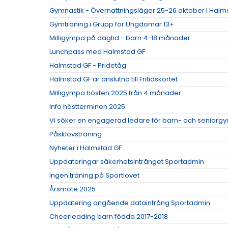
Gymnastik - Övernattningsläger 25-26 oktober I Halm
Gymträning i Grupp för Ungdomar 13+
Milligympa på dagtid - barn 4-18 månader
Lunchpass med Halmstad GF
Halmstad GF - Pridetåg
Halmstad GF är anslutna till Fritidskortet
Milligympa hösten 2025 från 4 månader
Info höstterminen 2025
Vi söker en engagerad ledare för barn- och seniorgy
Påsklovsträning
Nyheter i Halmstad GF
Uppdateringar säkerhetsintrånget Sportadmin
Ingen träning på Sportlovet
Årsmöte 2025
Uppdatering angående dataintrång Sportadmin
Cheerleading barn födda 2017-2018