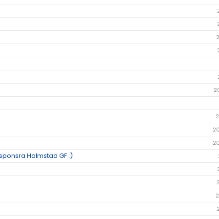
2
2
2
2
h sponsra Halmstad GF :)
2