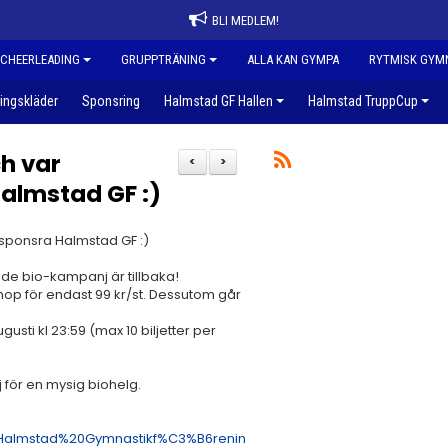
BLI MEDLEM!
CHEERLEADING
GRUPPTRÄNING
ALLA KAN GYMPA
RYTMISK GYM
ingskläder
Sponsring
Halmstad GF Hallen
Halmstad TruppCup
ch var
<
>
almstad GF :)
h sponsra Halmstad GF :)
de bio-kampanj är tillbaka!
hop för endast 99 kr/st. Dessutom går
usti kl 23:59 (max 10 biljetter per
j för en mysig biohelg.
almstad%20Gymnastikf%C3%B6renin