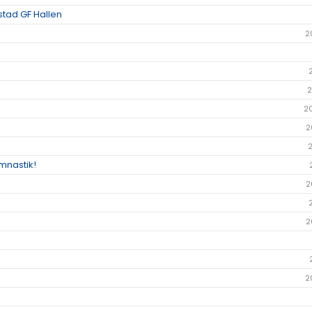
stad GF Hallen
2
2
2
2
mnastik!
2
2
2