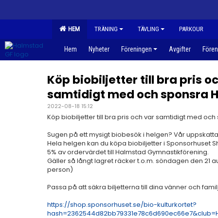
HEM
TRÄNING
TÄVLING
PARKOUR
Hem
Nyheter
Föreningen
Avgifter
Fören
Köp biobiljetter till bra pris o
samtidigt med och sponsra H
2022-08-18 15:12
Köp biobiljetter till bra pris och var samtidigt med oc
Sugen på ett mysigt biobesök i helgen? Vår uppskatta
Hela helgen kan du köpa biobiljetter i Sponsorhuset S
5% av ordervärdet till Halmstad Gymnastikförening.
Gäller så långt lagret räcker t.o.m. söndagen den 21 aug
person)
Passa på att säkra biljetterna till dina vänner och famil
https://shop.sponsorhuset.se/bio-kulturkortet?
hash=2362544d82bb79331e78c6d690ec66e7&club=H