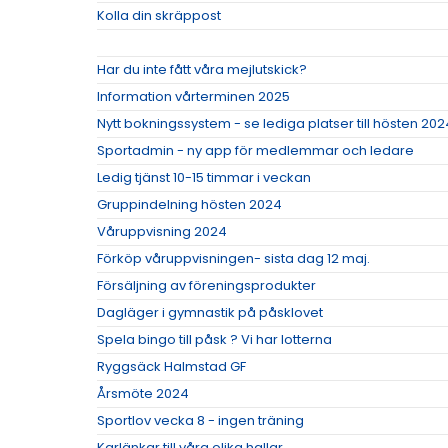
Kolla din skräppost
Har du inte fått våra mejlutskick?
Information vårterminen 2025
Nytt bokningssystem - se lediga platser till hösten 202
Sportadmin - ny app för medlemmar och ledare
Ledig tjänst 10-15 timmar i veckan
Gruppindelning hösten 2024
Våruppvisning 2024
Förköp våruppvisningen- sista dag 12 maj.
Försäljning av föreningsprodukter
Dagläger i gymnastik på påsklovet
Spela bingo till påsk ? Vi har lotterna
Ryggsäck Halmstad GF
Årsmöte 2024
Sportlov vecka 8 - ingen träning
Karlänkar till våra olika hallar