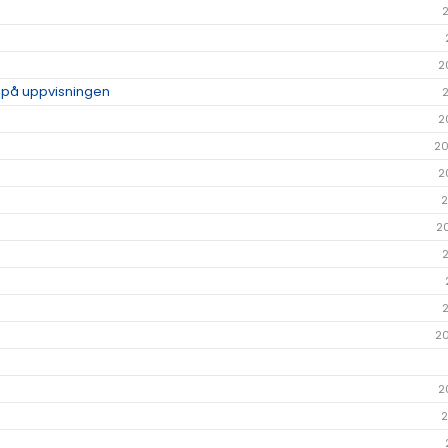
2
p på uppvisningen
2
20
2
2
2
2
2
2