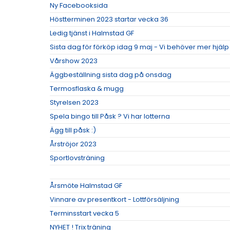
Ny Facebooksida
Höstterminen 2023 startar vecka 36
Ledig tjänst i Halmstad GF
Sista dag för förköp idag 9 maj - Vi behöver mer hjäl
Vårshow 2023
Äggbeställning sista dag på onsdag
Termosflaska & mugg
Styrelsen 2023
Spela bingo till Påsk ? Vi har lotterna
Ägg till påsk :)
Årströjor 2023
Sportlovsträning
Årsmöte Halmstad GF
Vinnare av presentkort - Lottförsäljning
Terminsstart vecka 5
NYHET ! Trix träning