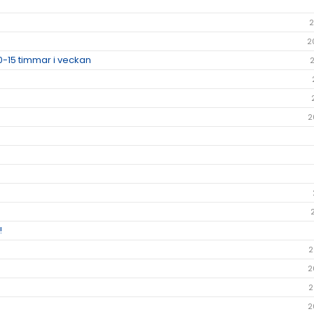
2
2
0-15 timmar i veckan
2
!
2
2
2
2