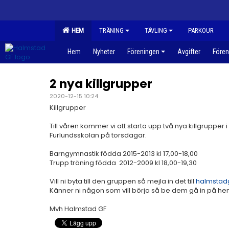
HEM
TRÄNING
TÄVLING
PARKOUR
Hem
Nyheter
Föreningen
Avgifter
Fören
2 nya killgrupper
2020-12-15 10:24
Killgrupper
Till våren kommer vi att starta upp två nya killgruppe
Furlundsskolan på torsdagar.
Barngymnastik födda 2015-2013 kl 17,00-18,00
Trupp träning födda 2012-2009 kl 18,00-19,30
Vill ni byta till den gruppen så mejla in det till
halmstad
Känner ni någon som vill börja så be dem gå in på h
Mvh Halmstad GF