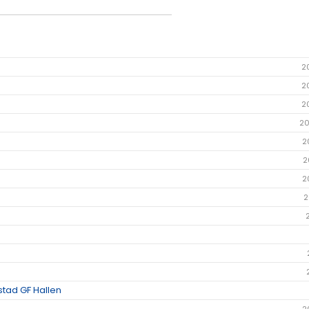
2
2
2
20
2
2
2
2
stad GF Hallen