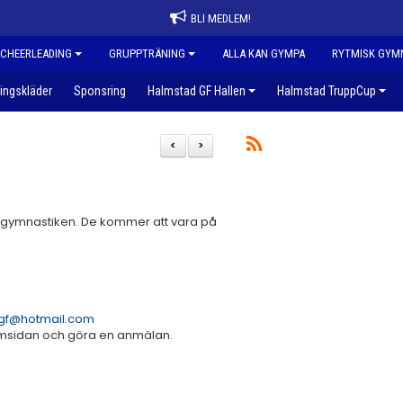
BLI MEDLEM!
CHEERLEADING
GRUPPTRÄNING
ALLA KAN GYMPA
RYTMISK GYM
ingskläder
Sponsring
Halmstad GF Hallen
Halmstad TruppCup
<
>
r i gymnastiken. De kommer att vara på
gf@hotmail.com
emsidan och göra en anmälan.