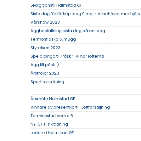
Ledig tjänst i Halmstad GF
Sista dag för förköp idag 9 maj - Vi behöver mer hjäl
Vårshow 2023
Äggbeställning sista dag på onsdag
Termosflaska & mugg
Styrelsen 2023
Spela bingo till Påsk ? Vi har lotterna
Ägg till påsk :)
Årströjor 2023
Sportlovsträning
Årsmöte Halmstad GF
Vinnare av presentkort - Lottförsäljning
Terminsstart vecka 5
NYHET ! Trix träning
Ledare i Halmstad GF