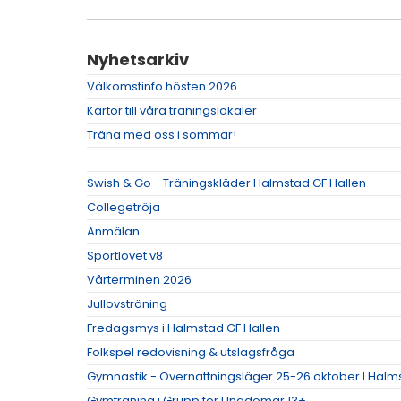
Nyhetsarkiv
Välkomstinfo hösten 2026
Kartor till våra träningslokaler
Träna med oss i sommar!
Swish & Go - Träningskläder Halmstad GF Hallen
Collegetröja
Anmälan
Sportlovet v8
Vårterminen 2026
Jullovsträning
Fredagsmys i Halmstad GF Hallen
Folkspel redovisning & utslagsfråga
Gymnastik - Övernattningsläger 25-26 oktober I Halm
Gymträning i Grupp för Ungdomar 13+