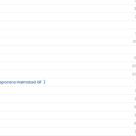
2
2
2
2
h sponsra Halmstad GF :)
2
2