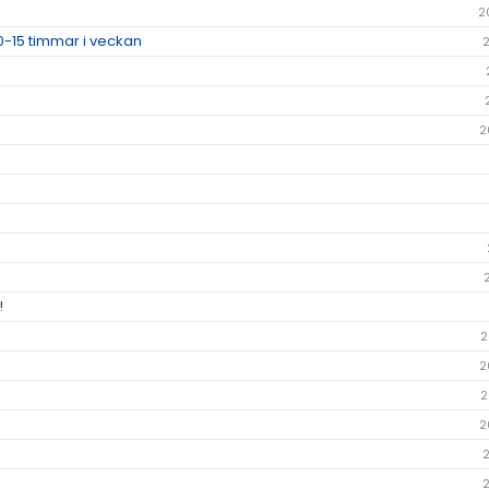
2
0-15 timmar i veckan
2
!
2
2
2
2