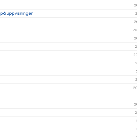
2
p på uppvisningen
2
20
2
2
2
2
2
2