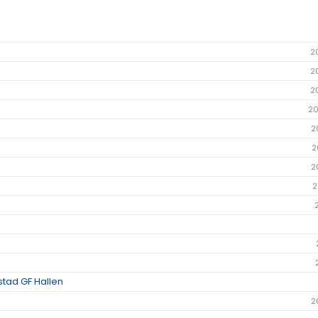
2
2
2
20
2
2
2
2
stad GF Hallen
2