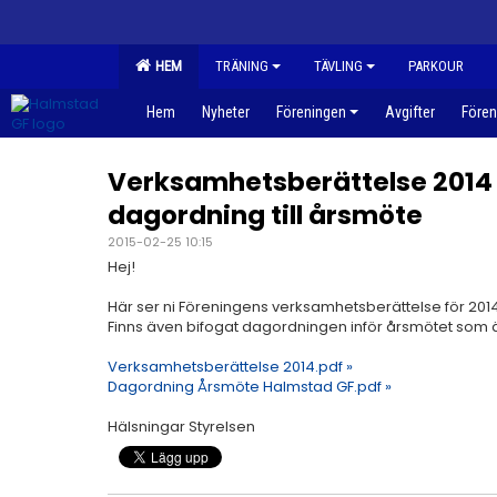
HEM
TRÄNING
TÄVLING
PARKOUR
Hem
Nyheter
Föreningen
Avgifter
Fören
Verksamhetsberättelse 2014
dagordning till årsmöte
2015-02-25 10:15
Hej!
Här ser ni Föreningens verksamhetsberättelse för 2014
Finns även bifogat dagordningen inför årsmötet som 
Verksamhetsberättelse 2014.pdf »
Dagordning Årsmöte Halmstad GF.pdf »
Hälsningar Styrelsen