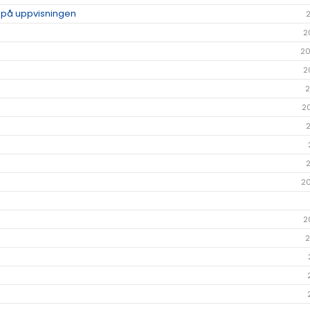
p på uppvisningen
2
20
2
2
2
2
2
2