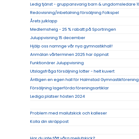
Ledig tjänst - gruppansvarig barn & ungdomsledare 1
Redovisning/inbetalning försäljning Folkspel
Årets julklapp
Medlemshelg - 25 % rabatt på Sportringen
Juluppvisning 15 december
Hjälp oss namnge vår nya gymnastikhall!
Anmälan vårterminen 2025 har öppnat
Funktionärer Juluppvisning
Utslagsfråga försäljning lotter - helt kuvert
Äntligen en egen hall för Halmstad Gymnastikförening
Försäljning lagerförda föreningsartiklar
Lediga platser hösten 2024
Problem med mailutskick och kalleser
Kolla din skräppost
Har du inte fått våra mejlutskick?