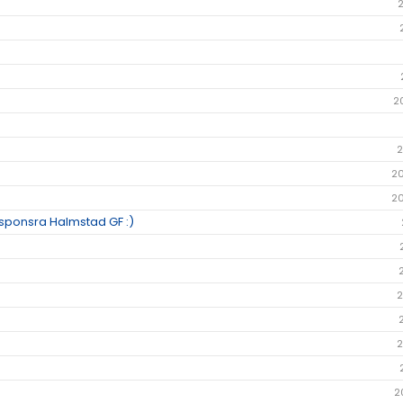
2
2
2
2
h sponsra Halmstad GF :)
2
2
2