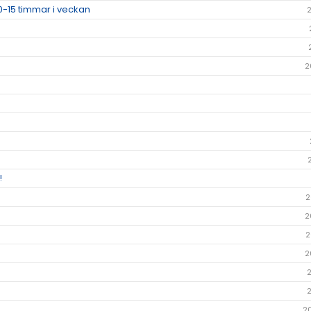
0-15 timmar i veckan
2
!
2
2
2
2
2