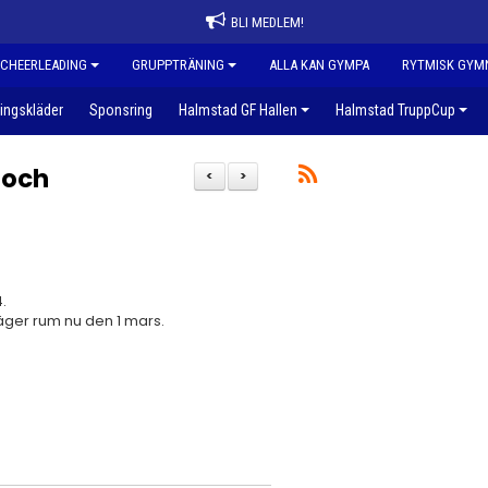
BLI MEDLEM!
CHEERLEADING
GRUPPTRÄNING
ALLA KAN GYMPA
RYTMISK GYM
ingskläder
Sponsring
Halmstad GF Hallen
Halmstad TruppCup
 och
<
>
.
äger rum nu den 1 mars.