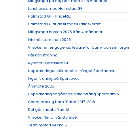
Milligympa på dagtid - barn 4-18 månader
Lunchpass med Halmstad GF
Halmstad GF - Pridetåg
Halmstad GF är anslutna till Fritidskortet
Milligympa hösten 2025 från 4 månader
Info höstterminen 2025
Vi söker en engagerad ledare för barn- och seniorgy
Påsklovsträning
Nyheter i Halmstad GF
Uppdateringar säkerhetsintrånget Sportadmin
Ingen träning på Sportlovet
Årsmöte 2025
Uppdatering angående dataintrång Sportadmin
Cheerleading barn födda 2017-2018
Det går snabbt framåt!
Vi söker fler till vår styrelse
Terminsstart vecka 5