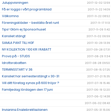
Juluppvisningen
2017-12-02 12:59
Få er logga i vårt programblad
2017-11-22 14:09
Välkomna
2017-11-22 08:52
Föreningskläder - beställa året runt
2017-11-17 11:13
Tips! Glöm ej Sponsorhuset
2017-11-09 11:42
Kansliet stängt
2017-11-02 06:59
SAMLA PANT TILL HGF
2017-10-29 13:39
NY KOLLEKTION ! 100 KR I RABATT
2017-09-28 07:31
Prova på - STUDS
2017-08-29 11:34
Idrottsrabatten
2017-08-28 09:50
TERMINSSTART V 36
2017-08-15 07:25
Kansliet har semesterstängt v 30-31
2017-07-21 15:35
Vill ditt företag synas på 600 tröjor ?
2017-07-19 15:46
Familjedag lördagen den 17 juni
2017-06-19 12:20
2017-06-12 14:38
2017-06-02 08:43
Invigning Englebrektsplanen
2017-05-31 15:06