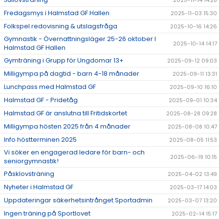
2025-11-14 14:28
Fredagsmys i Halmstad GF Hallen
2025-11-03 15:30
Folkspel redovisning & utslagsfråga
2025-10-16 14:26
Gymnastik - Övernattningsläger 25-26 oktober I
2025-10-14 14:17
Halmstad GF Hallen
Gymträning i Grupp för Ungdomar 13+
2025-09-12 09:03
Milligympa på dagtid - barn 4-18 månader
2025-09-11 13:31
Lunchpass med Halmstad GF
2025-09-10 16:10
Halmstad GF - Pridetåg
2025-09-01 10:34
Halmstad GF är anslutna till Fritidskortet
2025-08-28 09:28
Milligympa hösten 2025 från 4 månader
2025-08-08 10:47
Info höstterminen 2025
2025-08-05 11:53
Vi söker en engagerad ledare för barn- och
2025-06-19 10:15
seniorgymnastik!
Påsklovsträning
2025-04-02 13:49
Nyheter i Halmstad GF
2025-03-17 14:03
Uppdateringar säkerhetsintrånget Sportadmin
2025-03-07 13:20
Ingen träning på Sportlovet
2025-02-14 15:17