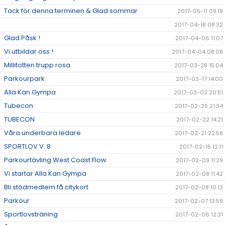
Tack för denna terminen & Glad sommar
2017-05-11 09:19
2017-04-18 08:32
Glad Påsk !
2017-04-06 11:07
Vi utbildar oss !
2017-04-04 08:08
Millitotten trupp rosa
2017-03-28 15:04
Parkourpark
2017-03-17 14:00
Alla Kan Gympa
2017-03-02 20:51
Tubecon
2017-02-25 21:34
TUBECON
2017-02-22 14:21
Våra underbara ledare
2017-02-21 22:58
SPORTLOV V. 8
2017-02-15 12:11
Parkourtävling West Coast Flow
2017-02-09 11:29
Vi startar Alla Kan Gympa
2017-02-08 11:42
Bli stödmedlem få citykort
2017-02-08 10:13
Parkour
2017-02-07 13:59
Sportlovsträning
2017-02-06 12:31