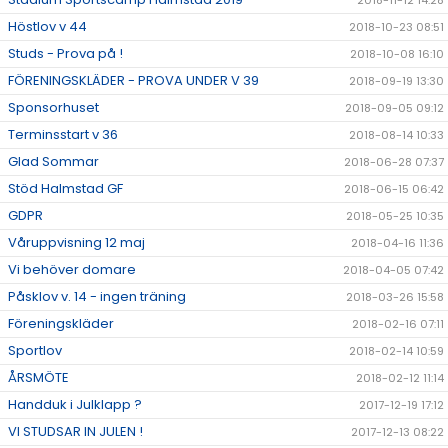
2018-11-12 14:28
Höstlov v 44
2018-10-23 08:51
Studs - Prova på !
2018-10-08 16:10
FÖRENINGSKLÄDER - PROVA UNDER V 39
2018-09-19 13:30
Sponsorhuset
2018-09-05 09:12
Terminsstart v 36
2018-08-14 10:33
Glad Sommar
2018-06-28 07:37
Stöd Halmstad GF
2018-06-15 06:42
GDPR
2018-05-25 10:35
Våruppvisning 12 maj
2018-04-16 11:36
Vi behöver domare
2018-04-05 07:42
Påsklov v. 14 - ingen träning
2018-03-26 15:58
Föreningskläder
2018-02-16 07:11
Sportlov
2018-02-14 10:59
ÅRSMÖTE
2018-02-12 11:14
Handduk i Julklapp ?
2017-12-19 17:12
VI STUDSAR IN JULEN !
2017-12-13 08:22