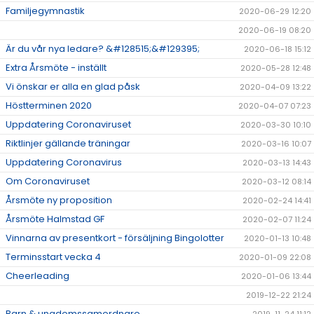
Familjegymnastik
2020-06-29 12:20
2020-06-19 08:20
Är du vår nya ledare? &#128515;&#129395;
2020-06-18 15:12
Extra Årsmöte - inställt
2020-05-28 12:48
Vi önskar er alla en glad påsk
2020-04-09 13:22
Höstterminen 2020
2020-04-07 07:23
Uppdatering Coronaviruset
2020-03-30 10:10
Riktlinjer gällande träningar
2020-03-16 10:07
Uppdatering Coronavirus
2020-03-13 14:43
Om Coronaviruset
2020-03-12 08:14
Årsmöte ny proposition
2020-02-24 14:41
Årsmöte Halmstad GF
2020-02-07 11:24
Vinnarna av presentkort - försäljning Bingolotter
2020-01-13 10:48
Terminsstart vecka 4
2020-01-09 22:08
Cheerleading
2020-01-06 13:44
2019-12-22 21:24
Barn & ungdomssamordnare