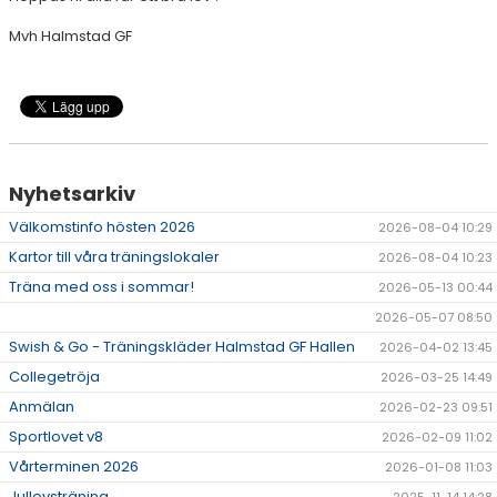
HALMSTAD TRUPPCUP
Mvh Halmstad GF
Nyhetsarkiv
Välkomstinfo hösten 2026
2026-08-04 10:29
Kartor till våra träningslokaler
2026-08-04 10:23
Träna med oss i sommar!
2026-05-13 00:44
2026-05-07 08:50
Swish & Go - Träningskläder Halmstad GF Hallen
2026-04-02 13:45
Collegetröja
2026-03-25 14:49
Anmälan
2026-02-23 09:51
Sportlovet v8
2026-02-09 11:02
Vårterminen 2026
2026-01-08 11:03
Jullovsträning