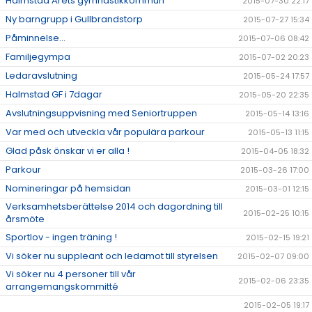
Halmstad Årets gymnastikkommun
2015-07-30 22:17
Ny barngrupp i Gullbrandstorp
2015-07-27 15:34
Påminnelse...
2015-07-06 08:42
Familjegympa
2015-07-02 20:23
Ledaravslutning
2015-05-24 17:57
Halmstad GF i 7dagar
2015-05-20 22:35
Avslutningsuppvisning med Seniortruppen
2015-05-14 13:16
Var med och utveckla vår populära parkour
2015-05-13 11:15
Glad påsk önskar vi er alla !
2015-04-05 18:32
Parkour
2015-03-26 17:00
Nomineringar på hemsidan
2015-03-01 12:15
Verksamhetsberättelse 2014 och dagordning till
2015-02-25 10:15
årsmöte
Sportlov - ingen träning !
2015-02-15 19:21
Vi söker nu suppleant och ledamot till styrelsen
2015-02-07 09:00
Vi söker nu 4 personer till vår
2015-02-06 23:35
arrangemangskommitté
2015-02-05 19:17