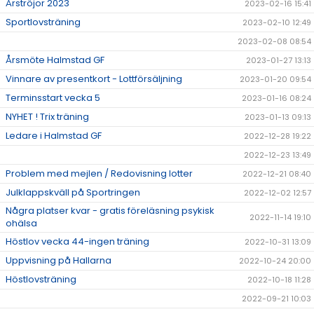
Årströjor 2023
2023-02-16 15:41
Sportlovsträning
2023-02-10 12:49
2023-02-08 08:54
Årsmöte Halmstad GF
2023-01-27 13:13
Vinnare av presentkort - Lottförsäljning
2023-01-20 09:54
Terminsstart vecka 5
2023-01-16 08:24
NYHET ! Trix träning
2023-01-13 09:13
Ledare i Halmstad GF
2022-12-28 19:22
2022-12-23 13:49
Problem med mejlen / Redovisning lotter
2022-12-21 08:40
Julklappskväll på Sportringen
2022-12-02 12:57
Några platser kvar - gratis föreläsning psykisk
2022-11-14 19:10
ohälsa
Höstlov vecka 44-ingen träning
2022-10-31 13:09
Uppvisning på Hallarna
2022-10-24 20:00
Höstlovsträning
2022-10-18 11:28
2022-09-21 10:03