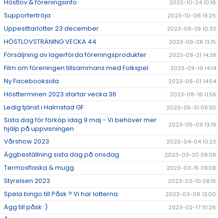
Höstlov & föreningsinfo
2023-10-24 10:16
Supportertröja
2023-10-06 19:26
Uppesittarlotter 23 december
2023-09-29 10:33
HÖSTLOVSTRÄNING VECKA 44
2023-09-28 13:15
Försäljning av lagerförda föreningsprodukter
2023-09-21 14:38
Film om föreningen tillsammans med Folkspel
2023-09-19 14:14
Ny Facebooksida
2023-09-01 14:54
Höstterminen 2023 startar vecka 36
2023-08-16 11:58
Ledig tjänst i Halmstad GF
2023-05-31 09:30
Sista dag för förköp idag 9 maj - Vi behöver mer
2023-05-09 13:19
hjälp på uppvisningen
Vårshow 2023
2023-04-04 10:23
Äggbeställning sista dag på onsdag
2023-03-20 09:08
Termosflaska & mugg
2023-03-15 09:08
Styrelsen 2023
2023-03-10 08:15
Spela bingo till Påsk ? Vi har lotterna
2023-03-06 12:00
Ägg till påsk :)
2023-02-17 10:26