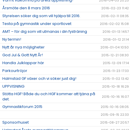
Varmt välkomna på årets uppvisning!
2016-04-03 20:23
Årsmöte den 8 mars 2016
2016-02-23 11:42
Styrelsen söker dig som vill hjälpa till 2016.
2016-02-11 08:35
Testa på gymnastik under sportlovet
2016-02-02 15:08
AMT – för dig som vill utmanas i din fysträning
2016-01-13 14:57
Ny termin!
2016-01-12 21:14
Nytt år nya möjligheter
2016-01-04 10:50
God Jul & Gott Nytt År!
2015-12-21 08:30
Handla Julklappar här
2015-12-09 17:14
Parkourtröjor
2015-11-23 17:33
Halmstad GF växer och vi söker just dig!
2015-11-02 13:42
UPPVISNING
2015-10-18 16:29
Stötta HGF! Både du och HGF kommer att tjäna på
2015-10-16 16:07
det.
Gymnastikforum 2015
2015-10-16 08:05
2015-09-15 22:33
Sponsorhuset
2015-08-27 20:57