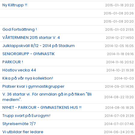
Ny Killtrupp !!
2015-01-18 20:22
2015-01-08 20:26
2015-01-08 20:20
God Fortsättning !
2015-01-03 21:55
VÅRTERMINEN 2015 startar V. 4
2014-12-27 14:50
Julklappskväll 8/12 - 2014 på Stadium
2014-12-05 16:05
SENIORGRUPP - GYMNASTIK
2014-11-18 09:16
PARKOUR !
2014-11-16 20:52
Höstlov vecka 44
2014-10-21 19:38
Kika på vår nya kollektion!
2014-10-03
Platser kvar i gymnastikgrupper
2014-09-01 14:36
V. 36 startar vi . För anmälan gå in på fliken "Bli
2014-08-22 13:20
medlem".
NYHET - PARKOUR - GYMNASTIKENS HUS !!
2014-08-16 18:25
Trupp svart på Eurogym!
2014-07-09 21:39
Styrelsemöte 7/7
2014-07-01 07:46
Vi utbildar fler ledare
2014-06-24 20:15