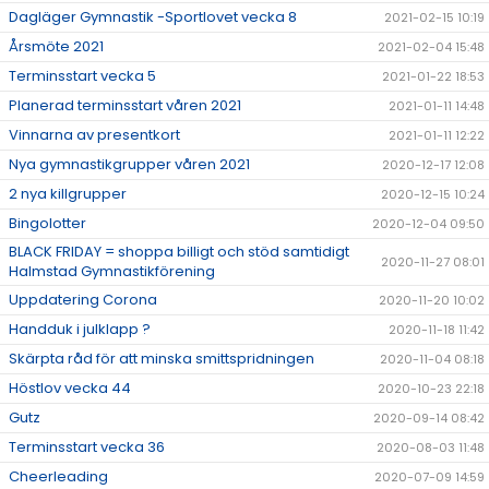
Dagläger Gymnastik -Sportlovet vecka 8
2021-02-15 10:19
Årsmöte 2021
2021-02-04 15:48
Terminsstart vecka 5
2021-01-22 18:53
Planerad terminsstart våren 2021
2021-01-11 14:48
Vinnarna av presentkort
2021-01-11 12:22
Nya gymnastikgrupper våren 2021
2020-12-17 12:08
2 nya killgrupper
2020-12-15 10:24
Bingolotter
2020-12-04 09:50
BLACK FRIDAY = shoppa billigt och stöd samtidigt
2020-11-27 08:01
Halmstad Gymnastikförening
Uppdatering Corona
2020-11-20 10:02
Handduk i julklapp ?
2020-11-18 11:42
Skärpta råd för att minska smittspridningen
2020-11-04 08:18
Höstlov vecka 44
2020-10-23 22:18
Gutz
2020-09-14 08:42
Terminsstart vecka 36
2020-08-03 11:48
Cheerleading
2020-07-09 14:59