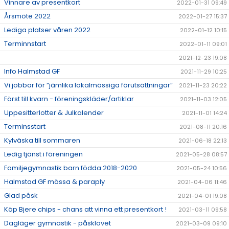
Vinnare av presentkort
2022-01-31 09:49
Årsmöte 2022
2022-01-27 15:37
Lediga platser våren 2022
2022-01-12 10:15
Terminnstart
2022-01-11 09:01
2021-12-23 19:08
Info Halmstad GF
2021-11-29 10:25
Vi jobbar för ”jämlika lokalmässiga förutsättningar”
2021-11-23 20:22
Först till kvarn - föreningskläder/artiklar
2021-11-03 12:05
Uppesitterlotter & Julkalender
2021-11-01 14:24
Terminsstart
2021-08-11 20:16
Kylväska till sommaren
2021-06-18 22:13
Ledig tjänst i föreningen
2021-05-28 08:57
Familjegymnastik barn födda 2018-2020
2021-05-24 10:56
Halmstad GF mössa & paraply
2021-04-06 11:46
Glad påsk
2021-04-01 19:08
Köp Bjere chips - chans att vinna ett presentkort !
2021-03-11 09:58
Dagläger gymnastik - påsklovet
2021-03-09 09:10