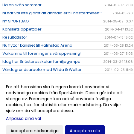
Ha en skön sommar
2014-06-17 12:09
Ni har väl inte glömt att anmäla er till höstterminen?
2014-05-20
NY SPORTBAG
2014-05-09 10:07
Kansliets öppettider
2014-04-17 13:52
Resultatlistor
2014-04-15 15:02
Nu flyttar kansliet till Halmstad Arena
2014-03-28 13:24
Välkomna till föreningens våruppvisning!
2014-03-27 15:03
Idag har Snöstorpsskolan familjegympa
2014-03-24 13:06
Värdegrundsarbete med Wilda & Walter
2014-02-25 11:49
Nu är lovet över och det betyder mer gymnastik!
2014-02-24 13:15
Tack till alla ledare!
2013-12-12 13:36
För att hemsidan ska fungera korrekt använder vi
nödvändiga cookies från SportAdmin. Dessa går inte att
Ge bort något fint i julklapp
2013-12-12 13:35
stänga av. Föreningen kan också använda frivilliga
Välkomna att titta på tävling!
2013-12-12 13:34
cookies, t.ex. för statistik eller marknadsföring. Du väljer
själv om du vill acceptera dessa.
Anpassa dina val
Cookie-
Gå till
inställningar
Webbversion
Acceptera nödvändiga
Acceptera alla