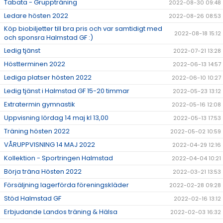
Tabata - Gruppträning
2022-08-30 09:48
Ledare hösten 2022
2022-08-26 08:53
Köp biobiljetter till bra pris och var samtidigt med
2022-08-18 15:12
och sponsra Halmstad GF :)
Ledig tjänst
2022-07-21 13:28
Höstterminen 2022
2022-06-13 14:57
Lediga platser hösten 2022
2022-06-10 10:27
Ledig tjänst i Halmstad GF 15-20 timmar
2022-05-23 13:12
Extratermin gymnastik
2022-05-16 12:08
Uppvisning lördag 14 maj kl 13,00
2022-05-13 17:53
Träning hösten 2022
2022-05-02 10:59
VÅRUPPVISNING 14 MAJ 2022
2022-04-29 12:16
Kollektion - Sportringen Halmstad
2022-04-04 10:21
Börja träna Hösten 2022
2022-03-21 13:53
Försäljning lagerförda föreningskläder
2022-02-28 09:28
Stöd Halmstad GF
2022-02-16 13:12
Erbjudande Landos träning & Hälsa
2022-02-03 16:32