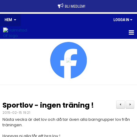
BLI MEDLEM!
HEM
LOGGA IN
HEM
NYHETER
FÖRENINGEN
AVGIFTER
FÖRENINGSKLÄDER
Sportlov - ingen träning !
<
>
SPONSRING
2015-02-15 19:21
Nästa vecka är det lov och då tar även alla barngrupper lov från
HALMSTAD GF HALLEN
träningen.
Hoppas ni alla får ett bra lov !