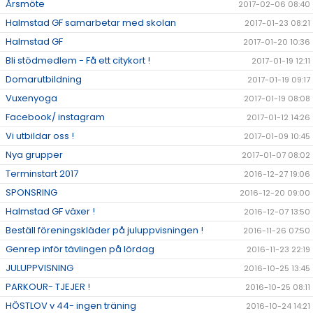
Årsmöte
2017-02-06 08:40
Halmstad GF samarbetar med skolan
2017-01-23 08:21
Halmstad GF
2017-01-20 10:36
Bli stödmedlem - Få ett citykort !
2017-01-19 12:11
Domarutbildning
2017-01-19 09:17
Vuxenyoga
2017-01-19 08:08
Facebook/ instagram
2017-01-12 14:26
Vi utbildar oss !
2017-01-09 10:45
Nya grupper
2017-01-07 08:02
Terminstart 2017
2016-12-27 19:06
SPONSRING
2016-12-20 09:00
Halmstad GF växer !
2016-12-07 13:50
Beställ föreningskläder på juluppvisningen !
2016-11-26 07:50
Genrep inför tävlingen på lördag
2016-11-23 22:19
JULUPPVISNING
2016-10-25 13:45
PARKOUR- TJEJER !
2016-10-25 08:11
HÖSTLOV v 44- ingen träning
2016-10-24 14:21