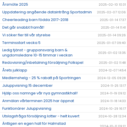
Årsmöte 2025
2025-02-10 10:31
Uppdatering angående dataintrång Sportadmin
2025-02-07 12:06
Cheerleading barn födda 2017-2018
2025-01-14 17:37
Det går snabbt framåt!
2025-01-14 11:41
Vi söker fler till vår styrelse
2025-01-14 09:26
Terminsstart vecka 5
2025-01-07 09:40
Ledig tjänst - gruppansvarig barn &
2025-01-02 13:35
ungdomsledare 10-15 timmar i veckan
Redovisning/inbetalning försäljning Folkspel
2025-01-02 11:48
Årets julklapp
2024-12-07 14:54
Medlemshelg - 25 % rabatt på Sportringen
2024-12-05 09:28
Juluppvisning 15 december
2024-11-25 13:17
Hjälp oss namnge vår nya gymnastikhall!
2024-11-19 09:12
Anmälan vårterminen 2025 har öppnat
2024-11-18 14:33
Funktionärer Juluppvisning
2024-10-29 16:17
Utslagsfråga försäljning lotter - helt kuvert
2024-10-28 12:34
Äntligen en egen hall för Halmstad
2024-10-11 09:12