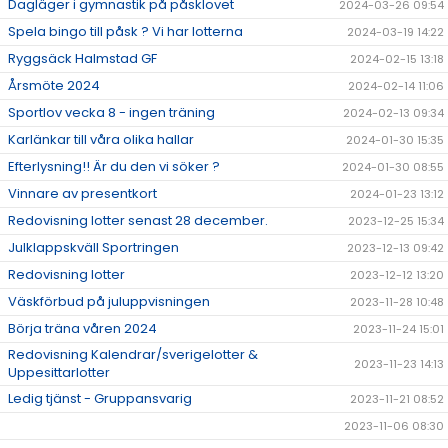
Dagläger i gymnastik på påsklovet
2024-03-26 09:54
Spela bingo till påsk ? Vi har lotterna
2024-03-19 14:22
Ryggsäck Halmstad GF
2024-02-15 13:18
Årsmöte 2024
2024-02-14 11:06
Sportlov vecka 8 - ingen träning
2024-02-13 09:34
Karlänkar till våra olika hallar
2024-01-30 15:35
Efterlysning!! Är du den vi söker ?
2024-01-30 08:55
Vinnare av presentkort
2024-01-23 13:12
Redovisning lotter senast 28 december.
2023-12-25 15:34
Julklappskväll Sportringen
2023-12-13 09:42
Redovisning lotter
2023-12-12 13:20
Väskförbud på juluppvisningen
2023-11-28 10:48
Börja träna våren 2024
2023-11-24 15:01
Redovisning Kalendrar/sverigelotter &
2023-11-23 14:13
Uppesittarlotter
Ledig tjänst - Gruppansvarig
2023-11-21 08:52
2023-11-06 08:30