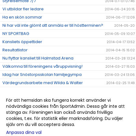
Styrelsemöte 7/7
2014-07-01 07:46
Vi utbildar fler ledare
2014-06-24 20:15
Ha en skön sommar
2014-06-17 12:09
Ni har väl inte glömt att anmäla er till höstterminen?
2014-05-20
NY SPORTBAG
2014-05-09 10:07
Kansliets öppettider
2014-04-17 13:52
Resultatlistor
2014-04-15 15:02
Nu flyttar kansliet till Halmstad Arena
2014-03-28 13:24
Välkomna till föreningens våruppvisning!
2014-03-27 15:03
Idag har Snöstorpsskolan familjegympa
2014-03-24 13:06
Värdegrundsarbete med Wilda & Walter
2014-02-25 11:49
Nu är lovet över och det betyder mer gymnastik!
2014-02-24 13:15
Tack till alla ledare!
2013-12-12 13:36
För att hemsidan ska fungera korrekt använder vi
nödvändiga cookies från SportAdmin. Dessa går inte att
Ge bort något fint i julklapp
2013-12-12 13:35
stänga av. Föreningen kan också använda frivilliga
Välkomna att titta på tävling!
2013-12-12 13:34
cookies, t.ex. för statistik eller marknadsföring. Du väljer
själv om du vill acceptera dessa.
Anpassa dina val