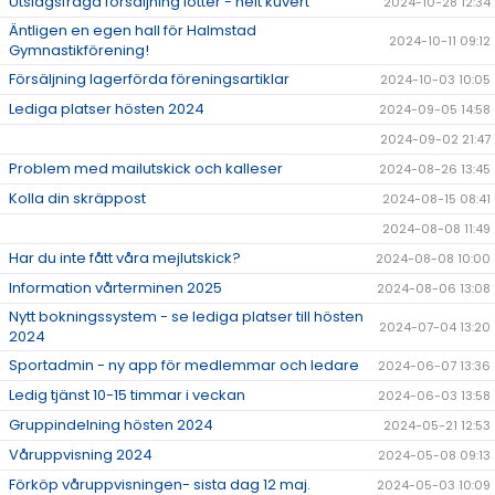
Utslagsfråga försäljning lotter - helt kuvert
2024-10-28 12:34
Äntligen en egen hall för Halmstad
2024-10-11 09:12
Gymnastikförening!
Försäljning lagerförda föreningsartiklar
2024-10-03 10:05
Lediga platser hösten 2024
2024-09-05 14:58
2024-09-02 21:47
Problem med mailutskick och kalleser
2024-08-26 13:45
Kolla din skräppost
2024-08-15 08:41
2024-08-08 11:49
Har du inte fått våra mejlutskick?
2024-08-08 10:00
Information vårterminen 2025
2024-08-06 13:08
Nytt bokningssystem - se lediga platser till hösten
2024-07-04 13:20
2024
Sportadmin - ny app för medlemmar och ledare
2024-06-07 13:36
Ledig tjänst 10-15 timmar i veckan
2024-06-03 13:58
Gruppindelning hösten 2024
2024-05-21 12:53
Våruppvisning 2024
2024-05-08 09:13
Förköp våruppvisningen- sista dag 12 maj.
2024-05-03 10:09