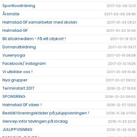
Sportlovsträning
2017-02-06 12:31
Årsmöte
2017-02-06 08:40
Halmstad GF samarbetar med skolan
2017-01-23 08:21
Halmstad GF
2017-01-20 10:36
Bli stödmedlem - Få ett citykort !
2017-01-19 12:11
Domarutbildning
2017-01-19 09:17
Vuxenyoga
2017-01-19 08:08
Facebook/ instagram
2017-01-12 14:26
Vi utbildar oss !
2017-01-09 10:45
Nya grupper
2017-01-07 08:02
Terminstart 2017
2016-12-27 19:06
SPONSRING
2016-12-20 09:00
Halmstad GF växer !
2016-12-07 13:50
Beställ föreningskläder på juluppvisningen !
2016-11-26 07:50
Genrep inför tävlingen på lördag
2016-11-23 22:19
JULUPPVISNING
2016-10-25 13:45