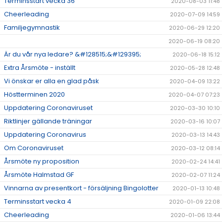
Terminsstart vecka 36
2020-08-03 11:48
Cheerleading
2020-07-09 14:59
Familjegymnastik
2020-06-29 12:20
2020-06-19 08:20
Är du vår nya ledare? &#128515;&#129395;
2020-06-18 15:12
Extra Årsmöte - inställt
2020-05-28 12:48
Vi önskar er alla en glad påsk
2020-04-09 13:22
Höstterminen 2020
2020-04-07 07:23
Uppdatering Coronaviruset
2020-03-30 10:10
Riktlinjer gällande träningar
2020-03-16 10:07
Uppdatering Coronavirus
2020-03-13 14:43
Om Coronaviruset
2020-03-12 08:14
Årsmöte ny proposition
2020-02-24 14:41
Årsmöte Halmstad GF
2020-02-07 11:24
Vinnarna av presentkort - försäljning Bingolotter
2020-01-13 10:48
Terminsstart vecka 4
2020-01-09 22:08
Cheerleading
2020-01-06 13:44