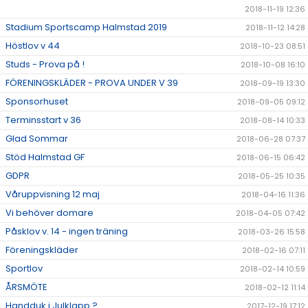
2018-11-19 12:36
Stadium Sportscamp Halmstad 2019
2018-11-12 14:28
Höstlov v 44
2018-10-23 08:51
Studs - Prova på !
2018-10-08 16:10
FÖRENINGSKLÄDER - PROVA UNDER V 39
2018-09-19 13:30
Sponsorhuset
2018-09-05 09:12
Terminsstart v 36
2018-08-14 10:33
Glad Sommar
2018-06-28 07:37
Stöd Halmstad GF
2018-06-15 06:42
GDPR
2018-05-25 10:35
Våruppvisning 12 maj
2018-04-16 11:36
Vi behöver domare
2018-04-05 07:42
Påsklov v. 14 - ingen träning
2018-03-26 15:58
Föreningskläder
2018-02-16 07:11
Sportlov
2018-02-14 10:59
ÅRSMÖTE
2018-02-12 11:14
Handduk i Julklapp ?
2017-12-19 17:12