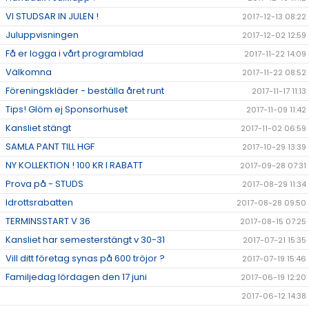
VI STUDSAR IN JULEN !
2017-12-13 08:22
Juluppvisningen
2017-12-02 12:59
Få er logga i vårt programblad
2017-11-22 14:09
Välkomna
2017-11-22 08:52
Föreningskläder - beställa året runt
2017-11-17 11:13
Tips! Glöm ej Sponsorhuset
2017-11-09 11:42
Kansliet stängt
2017-11-02 06:59
SAMLA PANT TILL HGF
2017-10-29 13:39
NY KOLLEKTION ! 100 KR I RABATT
2017-09-28 07:31
Prova på - STUDS
2017-08-29 11:34
Idrottsrabatten
2017-08-28 09:50
TERMINSSTART V 36
2017-08-15 07:25
Kansliet har semesterstängt v 30-31
2017-07-21 15:35
Vill ditt företag synas på 600 tröjor ?
2017-07-19 15:46
Familjedag lördagen den 17 juni
2017-06-19 12:20
2017-06-12 14:38