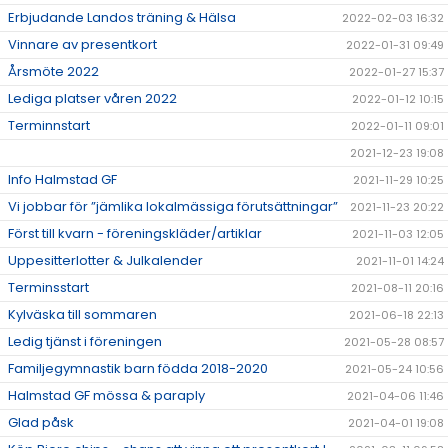
Erbjudande Landos träning & Hälsa
2022-02-03 16:32
Vinnare av presentkort
2022-01-31 09:49
Årsmöte 2022
2022-01-27 15:37
Lediga platser våren 2022
2022-01-12 10:15
Terminnstart
2022-01-11 09:01
2021-12-23 19:08
Info Halmstad GF
2021-11-29 10:25
Vi jobbar för ”jämlika lokalmässiga förutsättningar”
2021-11-23 20:22
Först till kvarn - föreningskläder/artiklar
2021-11-03 12:05
Uppesitterlotter & Julkalender
2021-11-01 14:24
Terminsstart
2021-08-11 20:16
Kylväska till sommaren
2021-06-18 22:13
Ledig tjänst i föreningen
2021-05-28 08:57
Familjegymnastik barn födda 2018-2020
2021-05-24 10:56
Halmstad GF mössa & paraply
2021-04-06 11:46
Glad påsk
2021-04-01 19:08