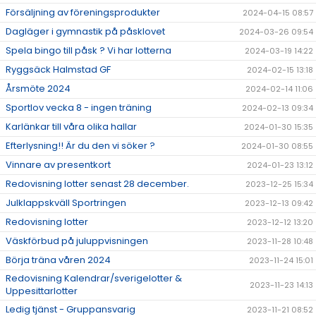
Försäljning av föreningsprodukter
2024-04-15 08:57
Dagläger i gymnastik på påsklovet
2024-03-26 09:54
Spela bingo till påsk ? Vi har lotterna
2024-03-19 14:22
Ryggsäck Halmstad GF
2024-02-15 13:18
Årsmöte 2024
2024-02-14 11:06
Sportlov vecka 8 - ingen träning
2024-02-13 09:34
Karlänkar till våra olika hallar
2024-01-30 15:35
Efterlysning!! Är du den vi söker ?
2024-01-30 08:55
Vinnare av presentkort
2024-01-23 13:12
Redovisning lotter senast 28 december.
2023-12-25 15:34
Julklappskväll Sportringen
2023-12-13 09:42
Redovisning lotter
2023-12-12 13:20
Väskförbud på juluppvisningen
2023-11-28 10:48
Börja träna våren 2024
2023-11-24 15:01
Redovisning Kalendrar/sverigelotter &
2023-11-23 14:13
Uppesittarlotter
Ledig tjänst - Gruppansvarig
2023-11-21 08:52