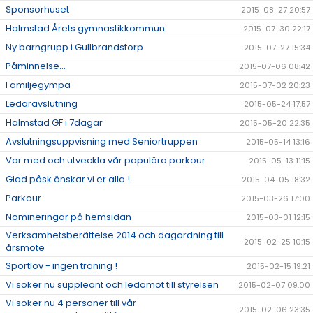
Sponsorhuset
2015-08-27 20:57
Halmstad Årets gymnastikkommun
2015-07-30 22:17
Ny barngrupp i Gullbrandstorp
2015-07-27 15:34
Påminnelse...
2015-07-06 08:42
Familjegympa
2015-07-02 20:23
Ledaravslutning
2015-05-24 17:57
Halmstad GF i 7dagar
2015-05-20 22:35
Avslutningsuppvisning med Seniortruppen
2015-05-14 13:16
Var med och utveckla vår populära parkour
2015-05-13 11:15
Glad påsk önskar vi er alla !
2015-04-05 18:32
Parkour
2015-03-26 17:00
Nomineringar på hemsidan
2015-03-01 12:15
Verksamhetsberättelse 2014 och dagordning till
2015-02-25 10:15
årsmöte
Sportlov - ingen träning !
2015-02-15 19:21
Vi söker nu suppleant och ledamot till styrelsen
2015-02-07 09:00
Vi söker nu 4 personer till vår
2015-02-06 23:35