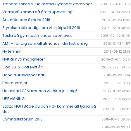
Tränare sökes till Halmstad Gymnastikförening!
2016-07-04 13:06
Varmt välkomna på årets uppvisning!
2016-04-03 20:23
Årsmöte den 8 mars 2016
2016-02-23 11:42
Styrelsen söker dig som vill hjälpa till 2016.
2016-02-11 08:35
Testa på gymnastik under sportlovet
2016-02-02 15:08
AMT – för dig som vill utmanas i din fysträning
2016-01-13 14:57
Ny termin!
2016-01-12 21:14
Nytt år nya möjligheter
2016-01-04 10:50
God Jul & Gott Nytt År!
2015-12-21 08:30
Handla Julklappar här
2015-12-09 17:14
Parkourtröjor
2015-11-23 17:33
Halmstad GF växer och vi söker just dig!
2015-11-02 13:42
UPPVISNING
2015-10-18 16:29
Stötta HGF! Både du och HGF kommer att tjäna på
2015-10-16 16:07
det.
Gymnastikforum 2015
2015-10-16 08:05
2015-09-15 22:33