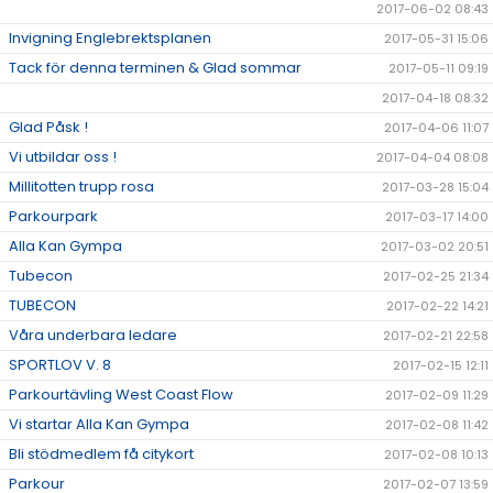
2017-06-02 08:43
Invigning Englebrektsplanen
2017-05-31 15:06
Tack för denna terminen & Glad sommar
2017-05-11 09:19
2017-04-18 08:32
Glad Påsk !
2017-04-06 11:07
Vi utbildar oss !
2017-04-04 08:08
Millitotten trupp rosa
2017-03-28 15:04
Parkourpark
2017-03-17 14:00
Alla Kan Gympa
2017-03-02 20:51
Tubecon
2017-02-25 21:34
TUBECON
2017-02-22 14:21
Våra underbara ledare
2017-02-21 22:58
SPORTLOV V. 8
2017-02-15 12:11
Parkourtävling West Coast Flow
2017-02-09 11:29
Vi startar Alla Kan Gympa
2017-02-08 11:42
Bli stödmedlem få citykort
2017-02-08 10:13
Parkour
2017-02-07 13:59