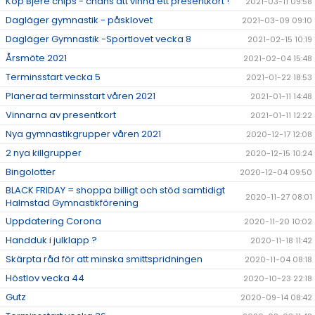
Köp Bjere chips - chans att vinna ett presentkort !
2021-03-11 09:58
Dagläger gymnastik - påsklovet
2021-03-09 09:10
Dagläger Gymnastik -Sportlovet vecka 8
2021-02-15 10:19
Årsmöte 2021
2021-02-04 15:48
Terminsstart vecka 5
2021-01-22 18:53
Planerad terminsstart våren 2021
2021-01-11 14:48
Vinnarna av presentkort
2021-01-11 12:22
Nya gymnastikgrupper våren 2021
2020-12-17 12:08
2 nya killgrupper
2020-12-15 10:24
Bingolotter
2020-12-04 09:50
BLACK FRIDAY = shoppa billigt och stöd samtidigt
2020-11-27 08:01
Halmstad Gymnastikförening
Uppdatering Corona
2020-11-20 10:02
Handduk i julklapp ?
2020-11-18 11:42
Skärpta råd för att minska smittspridningen
2020-11-04 08:18
Höstlov vecka 44
2020-10-23 22:18
Gutz
2020-09-14 08:42