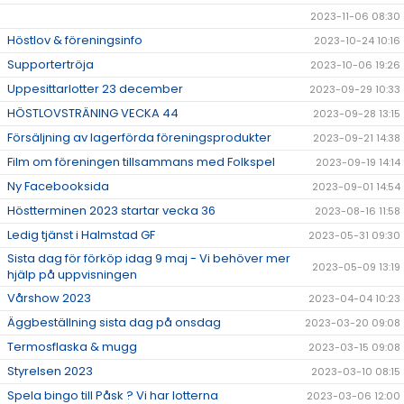
2023-11-06 08:30
Höstlov & föreningsinfo
2023-10-24 10:16
Supportertröja
2023-10-06 19:26
Uppesittarlotter 23 december
2023-09-29 10:33
HÖSTLOVSTRÄNING VECKA 44
2023-09-28 13:15
Försäljning av lagerförda föreningsprodukter
2023-09-21 14:38
Film om föreningen tillsammans med Folkspel
2023-09-19 14:14
Ny Facebooksida
2023-09-01 14:54
Höstterminen 2023 startar vecka 36
2023-08-16 11:58
Ledig tjänst i Halmstad GF
2023-05-31 09:30
Sista dag för förköp idag 9 maj - Vi behöver mer
2023-05-09 13:19
hjälp på uppvisningen
Vårshow 2023
2023-04-04 10:23
Äggbeställning sista dag på onsdag
2023-03-20 09:08
Termosflaska & mugg
2023-03-15 09:08
Styrelsen 2023
2023-03-10 08:15
Spela bingo till Påsk ? Vi har lotterna
2023-03-06 12:00