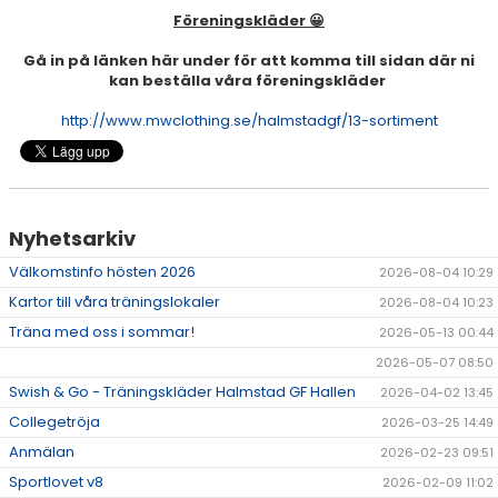
Föreningskläder 😀
Gå in på länken här under för att komma till sidan där ni
kan beställa våra föreningskläder
http://www.mwclothing.se/halmstadgf/13-sortiment
Nyhetsarkiv
Välkomstinfo hösten 2026
2026-08-04 10:29
Kartor till våra träningslokaler
2026-08-04 10:23
Träna med oss i sommar!
2026-05-13 00:44
2026-05-07 08:50
Swish & Go - Träningskläder Halmstad GF Hallen
2026-04-02 13:45
Collegetröja
2026-03-25 14:49
Anmälan
2026-02-23 09:51
Sportlovet v8
2026-02-09 11:02