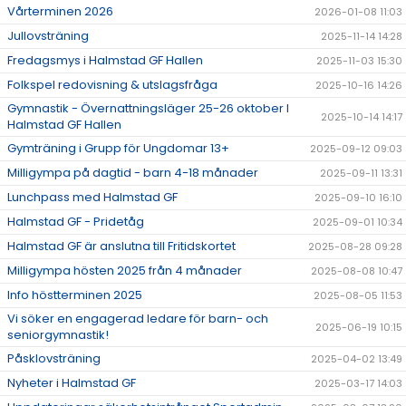
Vårterminen 2026
2026-01-08 11:03
Jullovsträning
2025-11-14 14:28
Fredagsmys i Halmstad GF Hallen
2025-11-03 15:30
Folkspel redovisning & utslagsfråga
2025-10-16 14:26
Gymnastik - Övernattningsläger 25-26 oktober I
2025-10-14 14:17
Halmstad GF Hallen
Gymträning i Grupp för Ungdomar 13+
2025-09-12 09:03
Milligympa på dagtid - barn 4-18 månader
2025-09-11 13:31
Lunchpass med Halmstad GF
2025-09-10 16:10
Halmstad GF - Pridetåg
2025-09-01 10:34
Halmstad GF är anslutna till Fritidskortet
2025-08-28 09:28
Milligympa hösten 2025 från 4 månader
2025-08-08 10:47
Info höstterminen 2025
2025-08-05 11:53
Vi söker en engagerad ledare för barn- och
2025-06-19 10:15
seniorgymnastik!
Påsklovsträning
2025-04-02 13:49
Nyheter i Halmstad GF
2025-03-17 14:03