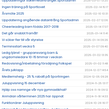
Uppdateringar säkerhetsintrånget Sportadmin
2025-03-07 13:20
Ingen träning på Sportlovet
2025-02-14 15:17
Årsmöte 2025
2025-02-10 10:31
Uppdatering angående dataintrång Sportadmin
2025-02-07 12:06
Cheerleading barn födda 2017-2018
2025-01-14 17:37
Det går snabbt framåt!
2025-01-14 11:41
Vi söker fler till vår styrelse
2025-01-14 09:26
Terminsstart vecka 5
2025-01-07 09:40
Ledig tjänst - gruppansvarig barn &
2025-01-02 13:35
ungdomsledare 10-15 timmar i veckan
Redovisning/inbetalning försäljning Folkspel
2025-01-02 11:48
Årets julklapp
2024-12-07 14:54
Medlemshelg - 25 % rabatt på Sportringen
2024-12-05 09:28
Juluppvisning 15 december
2024-11-25 13:17
Hjälp oss namnge vår nya gymnastikhall!
2024-11-19 09:12
Anmälan vårterminen 2025 har öppnat
2024-11-18 14:33
Funktionärer Juluppvisning
2024-10-29 16:17