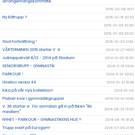
arrangemangskommitté
2015-02-05 19:17
Ny Killtrupp !!
2015-01-18 20:22
2015-01-08 20:26
2015-01-08 20:20
God Fortsättning !
2015-01-03 21:55
VÅRTERMINEN 2015 startar V. 4
2014-12-27 14:50
Julklappskväll 8/12 - 2014 på Stadium
2014-12-05 16:05
SENIORGRUPP - GYMNASTIK
2014-11-18 09:16
PARKOUR !
2014-11-16 20:52
Höstlov vecka 44
2014-10-21 19:38
Kika på vår nya kollektion!
2014-10-03
Platser kvar i gymnastikgrupper
2014-09-01 14:36
V. 36 startar vi . För anmälan gå in på fliken "Bli
2014-08-22 13:20
medlem".
NYHET - PARKOUR - GYMNASTIKENS HUS !!
2014-08-16 18:25
Trupp svart på Eurogym!
2014-07-09 21:39