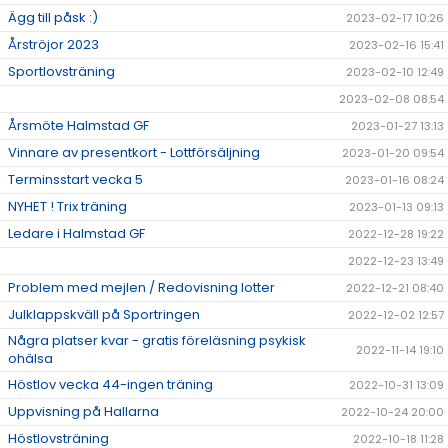
Ägg till påsk :)
2023-02-17 10:26
Årströjor 2023
2023-02-16 15:41
Sportlovsträning
2023-02-10 12:49
2023-02-08 08:54
Årsmöte Halmstad GF
2023-01-27 13:13
Vinnare av presentkort - Lottförsäljning
2023-01-20 09:54
Terminsstart vecka 5
2023-01-16 08:24
NYHET ! Trix träning
2023-01-13 09:13
Ledare i Halmstad GF
2022-12-28 19:22
2022-12-23 13:49
Problem med mejlen / Redovisning lotter
2022-12-21 08:40
Julklappskväll på Sportringen
2022-12-02 12:57
Några platser kvar - gratis föreläsning psykisk
2022-11-14 19:10
ohälsa
Höstlov vecka 44-ingen träning
2022-10-31 13:09
Uppvisning på Hallarna
2022-10-24 20:00
Höstlovsträning
2022-10-18 11:28