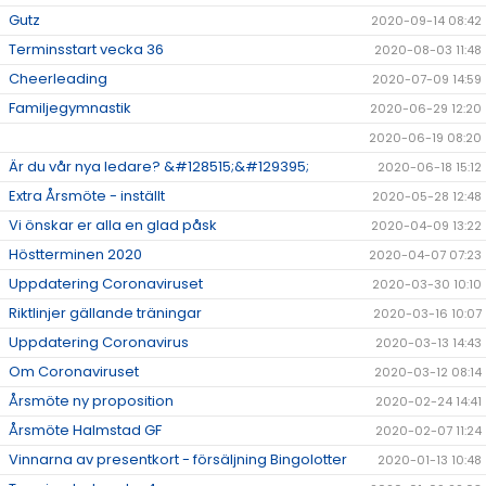
Gutz
2020-09-14 08:42
Terminsstart vecka 36
2020-08-03 11:48
Cheerleading
2020-07-09 14:59
Familjegymnastik
2020-06-29 12:20
2020-06-19 08:20
Är du vår nya ledare? &#128515;&#129395;
2020-06-18 15:12
Extra Årsmöte - inställt
2020-05-28 12:48
Vi önskar er alla en glad påsk
2020-04-09 13:22
Höstterminen 2020
2020-04-07 07:23
Uppdatering Coronaviruset
2020-03-30 10:10
Riktlinjer gällande träningar
2020-03-16 10:07
Uppdatering Coronavirus
2020-03-13 14:43
Om Coronaviruset
2020-03-12 08:14
Årsmöte ny proposition
2020-02-24 14:41
Årsmöte Halmstad GF
2020-02-07 11:24
Vinnarna av presentkort - försäljning Bingolotter
2020-01-13 10:48