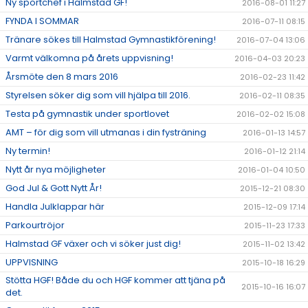
Ny sportchef i Halmstad GF!
2016-08-01 11:27
FYNDA I SOMMAR
2016-07-11 08:15
Tränare sökes till Halmstad Gymnastikförening!
2016-07-04 13:06
Varmt välkomna på årets uppvisning!
2016-04-03 20:23
Årsmöte den 8 mars 2016
2016-02-23 11:42
Styrelsen söker dig som vill hjälpa till 2016.
2016-02-11 08:35
Testa på gymnastik under sportlovet
2016-02-02 15:08
AMT – för dig som vill utmanas i din fysträning
2016-01-13 14:57
Ny termin!
2016-01-12 21:14
Nytt år nya möjligheter
2016-01-04 10:50
God Jul & Gott Nytt År!
2015-12-21 08:30
Handla Julklappar här
2015-12-09 17:14
Parkourtröjor
2015-11-23 17:33
Halmstad GF växer och vi söker just dig!
2015-11-02 13:42
UPPVISNING
2015-10-18 16:29
Stötta HGF! Både du och HGF kommer att tjäna på
2015-10-16 16:07
det.