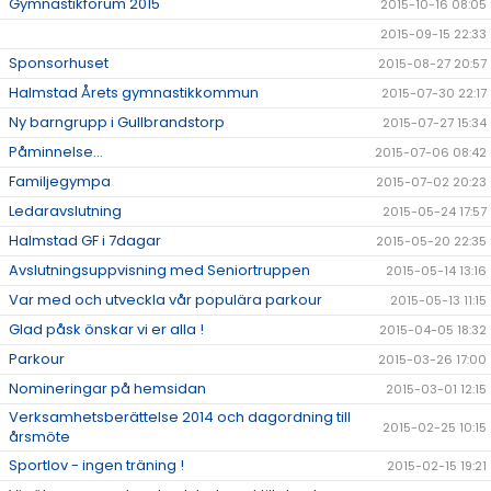
Gymnastikforum 2015
2015-10-16 08:05
2015-09-15 22:33
Sponsorhuset
2015-08-27 20:57
Halmstad Årets gymnastikkommun
2015-07-30 22:17
Ny barngrupp i Gullbrandstorp
2015-07-27 15:34
Påminnelse...
2015-07-06 08:42
Familjegympa
2015-07-02 20:23
Ledaravslutning
2015-05-24 17:57
Halmstad GF i 7dagar
2015-05-20 22:35
Avslutningsuppvisning med Seniortruppen
2015-05-14 13:16
Var med och utveckla vår populära parkour
2015-05-13 11:15
Glad påsk önskar vi er alla !
2015-04-05 18:32
Parkour
2015-03-26 17:00
Nomineringar på hemsidan
2015-03-01 12:15
Verksamhetsberättelse 2014 och dagordning till
2015-02-25 10:15
årsmöte
Sportlov - ingen träning !
2015-02-15 19:21