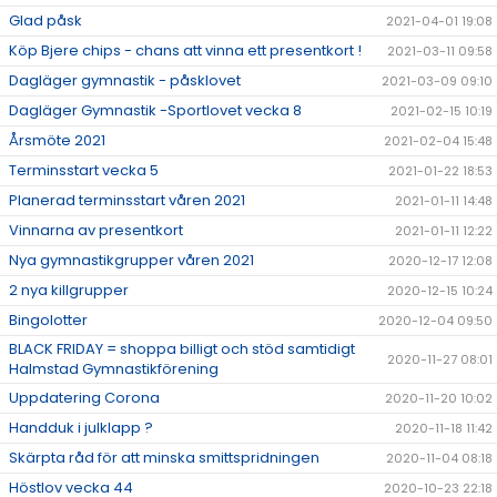
Glad påsk
2021-04-01 19:08
Köp Bjere chips - chans att vinna ett presentkort !
2021-03-11 09:58
Dagläger gymnastik - påsklovet
2021-03-09 09:10
Dagläger Gymnastik -Sportlovet vecka 8
2021-02-15 10:19
Årsmöte 2021
2021-02-04 15:48
Terminsstart vecka 5
2021-01-22 18:53
Planerad terminsstart våren 2021
2021-01-11 14:48
Vinnarna av presentkort
2021-01-11 12:22
Nya gymnastikgrupper våren 2021
2020-12-17 12:08
2 nya killgrupper
2020-12-15 10:24
Bingolotter
2020-12-04 09:50
BLACK FRIDAY = shoppa billigt och stöd samtidigt
2020-11-27 08:01
Halmstad Gymnastikförening
Uppdatering Corona
2020-11-20 10:02
Handduk i julklapp ?
2020-11-18 11:42
Skärpta råd för att minska smittspridningen
2020-11-04 08:18
Höstlov vecka 44
2020-10-23 22:18