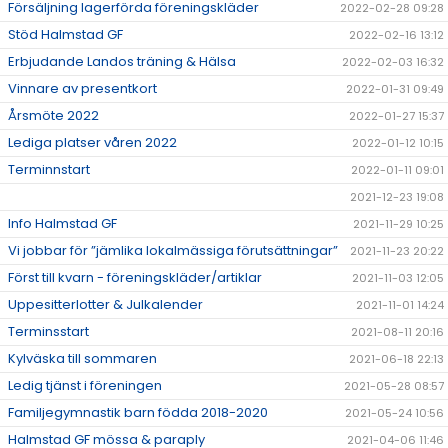
Försäljning lagerförda föreningskläder
2022-02-28 09:28
Stöd Halmstad GF
2022-02-16 13:12
Erbjudande Landos träning & Hälsa
2022-02-03 16:32
Vinnare av presentkort
2022-01-31 09:49
Årsmöte 2022
2022-01-27 15:37
Lediga platser våren 2022
2022-01-12 10:15
Terminnstart
2022-01-11 09:01
2021-12-23 19:08
Info Halmstad GF
2021-11-29 10:25
Vi jobbar för ”jämlika lokalmässiga förutsättningar”
2021-11-23 20:22
Först till kvarn - föreningskläder/artiklar
2021-11-03 12:05
Uppesitterlotter & Julkalender
2021-11-01 14:24
Terminsstart
2021-08-11 20:16
Kylväska till sommaren
2021-06-18 22:13
Ledig tjänst i föreningen
2021-05-28 08:57
Familjegymnastik barn födda 2018-2020
2021-05-24 10:56
Halmstad GF mössa & paraply
2021-04-06 11:46