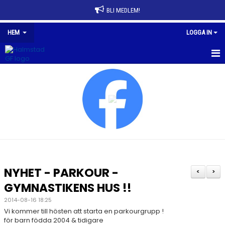
BLI MEDLEM!
HEM
LOGGA IN
HEM
NYHETER
FÖRENINGEN
AVGIFTER
FÖRENINGSKLÄDER
NYHET - PARKOUR -
<
>
SPONSRING
GYMNASTIKENS HUS !!
2014-08-16 18:25
HALMSTAD GF HALLEN
Vi kommer till hösten att starta en parkourgrupp !
för barn födda 2004 & tidigare