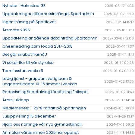
Nyheter i Halmstad GF
2025-03-17 14:03
Uppdateringar säkerhetsintrånget Sportadmin
2025-03-07 13:20
Ingen träning på Sportlovet
2025-02-14 15:17
Årsmöte 2025
2025-02-10 10:31
Uppdatering angående dataintrång Sportadmin
2025-02-07 12:06
Cheerleading barn födda 2017-2018
2025-01-14 17:37
Det går snabbt framåt!
2025-01-14 11:41
Vi söker fler till vår styrelse
2025-01-14 09:26
Terminsstart vecka 5
2025-01-07 09:40
Ledig tjänst - gruppansvarig barn &
2025-01-02 13:35
ungdomsledare 10-15 timmar i veckan
Redovisning/inbetalning försäljning Folkspel
2025-01-02 11:48
Årets julklapp
2024-12-07 14:54
Medlemshelg - 25 % rabatt på Sportringen
2024-12-05 09:28
Juluppvisning 15 december
2024-11-25 13:17
Hjälp oss namnge vår nya gymnastikhall!
2024-11-19 09:12
Anmälan vårterminen 2025 har öppnat
2024-11-18 14:33