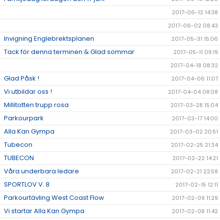
2017-06-12 14:38
2017-06-02 08:43
Invigning Englebrektsplanen
2017-05-31 15:06
Tack för denna terminen & Glad sommar
2017-05-11 09:19
2017-04-18 08:32
Glad Påsk !
2017-04-06 11:07
Vi utbildar oss !
2017-04-04 08:08
Millitotten trupp rosa
2017-03-28 15:04
Parkourpark
2017-03-17 14:00
Alla Kan Gympa
2017-03-02 20:51
Tubecon
2017-02-25 21:34
TUBECON
2017-02-22 14:21
Våra underbara ledare
2017-02-21 22:58
SPORTLOV V. 8
2017-02-15 12:11
Parkourtävling West Coast Flow
2017-02-09 11:29
Vi startar Alla Kan Gympa
2017-02-08 11:42