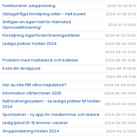
Funktionärer Juluppvisning
2024-10-29 16:17
Utslagsfråga försäljning lotter - helt kuvert
2024-10-28 12:34
Äntligen en egen hall för Halmstad
2024-10-11 09:12
Gymnastikförening!
Försäljning lagerförda föreningsartiklar
2024-10-03 10:05
Lediga platser hösten 2024
2024-09-05 14:58
2024-09-02 21:47
Problem med mailutskick och kalleser
2024-08-26 13:45
Kolla din skräppost
2024-08-15 08:41
2024-08-08 11:49
Har du inte fått våra mejlutskick?
2024-08-08 10:00
Information vårterminen 2025
2024-08-06 13:08
Nytt bokningssystem - se lediga platser till hösten
2024-07-04 13:20
2024
Sportadmin - ny app för medlemmar och ledare
2024-06-07 13:36
Ledig tjänst 10-15 timmar i veckan
2024-06-03 13:58
Gruppindelning hösten 2024
2024-05-21 12:53