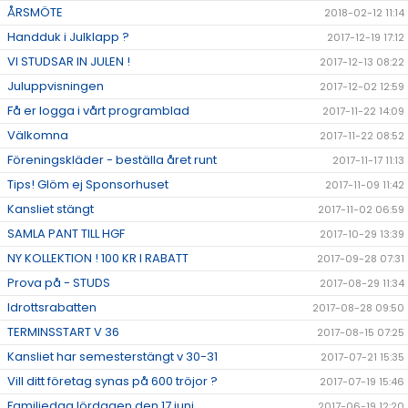
ÅRSMÖTE
2018-02-12 11:14
Handduk i Julklapp ?
2017-12-19 17:12
VI STUDSAR IN JULEN !
2017-12-13 08:22
Juluppvisningen
2017-12-02 12:59
Få er logga i vårt programblad
2017-11-22 14:09
Välkomna
2017-11-22 08:52
Föreningskläder - beställa året runt
2017-11-17 11:13
Tips! Glöm ej Sponsorhuset
2017-11-09 11:42
Kansliet stängt
2017-11-02 06:59
SAMLA PANT TILL HGF
2017-10-29 13:39
NY KOLLEKTION ! 100 KR I RABATT
2017-09-28 07:31
Prova på - STUDS
2017-08-29 11:34
Idrottsrabatten
2017-08-28 09:50
TERMINSSTART V 36
2017-08-15 07:25
Kansliet har semesterstängt v 30-31
2017-07-21 15:35
Vill ditt företag synas på 600 tröjor ?
2017-07-19 15:46
Familjedag lördagen den 17 juni
2017-06-19 12:20