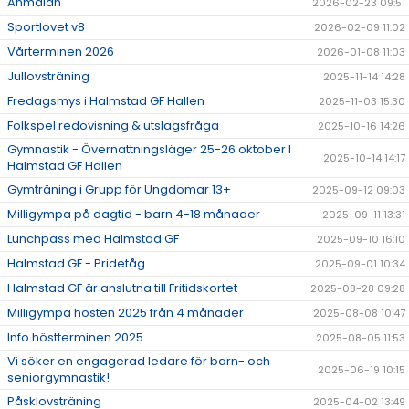
Anmälan
2026-02-23 09:51
Sportlovet v8
2026-02-09 11:02
Vårterminen 2026
2026-01-08 11:03
Jullovsträning
2025-11-14 14:28
Fredagsmys i Halmstad GF Hallen
2025-11-03 15:30
Folkspel redovisning & utslagsfråga
2025-10-16 14:26
Gymnastik - Övernattningsläger 25-26 oktober I
2025-10-14 14:17
Halmstad GF Hallen
Gymträning i Grupp för Ungdomar 13+
2025-09-12 09:03
Milligympa på dagtid - barn 4-18 månader
2025-09-11 13:31
Lunchpass med Halmstad GF
2025-09-10 16:10
Halmstad GF - Pridetåg
2025-09-01 10:34
Halmstad GF är anslutna till Fritidskortet
2025-08-28 09:28
Milligympa hösten 2025 från 4 månader
2025-08-08 10:47
Info höstterminen 2025
2025-08-05 11:53
Vi söker en engagerad ledare för barn- och
2025-06-19 10:15
seniorgymnastik!
Påsklovsträning
2025-04-02 13:49