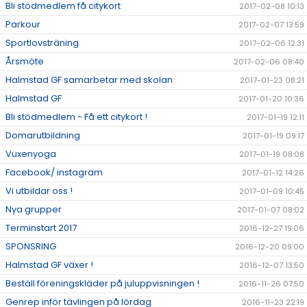
Bli stödmedlem få citykort
2017-02-08 10:13
Parkour
2017-02-07 13:59
Sportlovsträning
2017-02-06 12:31
Årsmöte
2017-02-06 08:40
Halmstad GF samarbetar med skolan
2017-01-23 08:21
Halmstad GF
2017-01-20 10:36
Bli stödmedlem - Få ett citykort !
2017-01-19 12:11
Domarutbildning
2017-01-19 09:17
Vuxenyoga
2017-01-19 08:08
Facebook/ instagram
2017-01-12 14:26
Vi utbildar oss !
2017-01-09 10:45
Nya grupper
2017-01-07 08:02
Terminstart 2017
2016-12-27 19:06
SPONSRING
2016-12-20 09:00
Halmstad GF växer !
2016-12-07 13:50
Beställ föreningskläder på juluppvisningen !
2016-11-26 07:50
Genrep inför tävlingen på lördag
2016-11-23 22:19