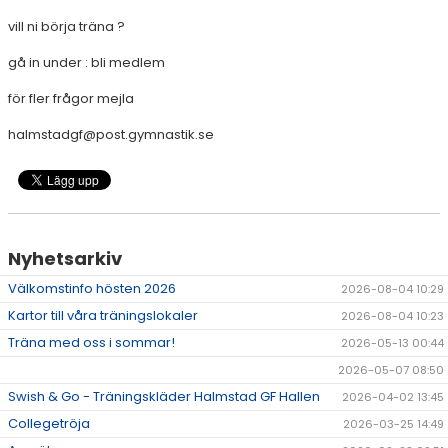
HALMSTAD TRUPPCUP
vill ni börja träna ?
gå in under : bli medlem
för fler frågor mejla
halmstadgf@post.gymnastik.se
Nyhetsarkiv
Välkomstinfo hösten 2026
2026-08-04 10:29
Kartor till våra träningslokaler
2026-08-04 10:23
Träna med oss i sommar!
2026-05-13 00:44
2026-05-07 08:50
Swish & Go - Träningskläder Halmstad GF Hallen
2026-04-02 13:45
Collegetröja
2026-03-25 14:49