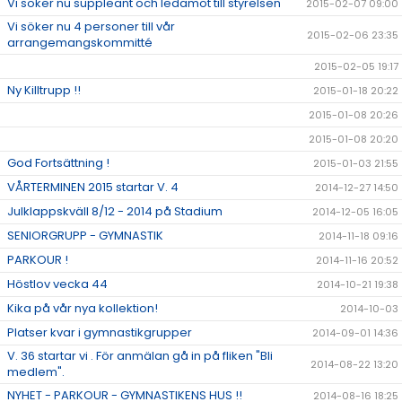
Vi söker nu suppleant och ledamot till styrelsen
2015-02-07 09:00
Vi söker nu 4 personer till vår
2015-02-06 23:35
arrangemangskommitté
2015-02-05 19:17
Ny Killtrupp !!
2015-01-18 20:22
2015-01-08 20:26
2015-01-08 20:20
God Fortsättning !
2015-01-03 21:55
VÅRTERMINEN 2015 startar V. 4
2014-12-27 14:50
Julklappskväll 8/12 - 2014 på Stadium
2014-12-05 16:05
SENIORGRUPP - GYMNASTIK
2014-11-18 09:16
PARKOUR !
2014-11-16 20:52
Höstlov vecka 44
2014-10-21 19:38
Kika på vår nya kollektion!
2014-10-03
Platser kvar i gymnastikgrupper
2014-09-01 14:36
V. 36 startar vi . För anmälan gå in på fliken "Bli
2014-08-22 13:20
medlem".
NYHET - PARKOUR - GYMNASTIKENS HUS !!
2014-08-16 18:25