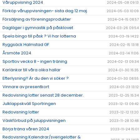
Våruppvisning 2024
2024-05-08 09:13
Förköp våruppvisningen- sista dag 12 maj.
2024-05-03 10:09
Försäljning av föreningsprodukter
2024-04-15 08:57
Dagläger i gymnastik på påsklovet
2024-03-26 09:54
Spela bingo till påsk ? Vi har lotterna
2024-03-19 14:22
Ryggsäck Halmstad GF
2024-02-15 13:18
Årsmöte 2024
2024-02-14 11:06
Sportlov vecka 8 - ingen träning
2024-02-13 09:34
Karlänkar till våra olika hallar
2024-01-30 15:35
Efterlysning!! Är du den vi söker ?
2024-01-30 08:55
Vinnare av presentkort
2024-01-23 13:12
Redovisning lotter senast 28 december.
2023-12-25 15:34
Julklappskväll Sportringen
2023-12-13 09:42
Redovisning lotter
2023-12-12 13:20
Väskförbud på juluppvisningen
2023-11-28 10:48
Börja träna våren 2024
2023-11-24 15:01
Redovisning Kalendrar/sverigelotter &