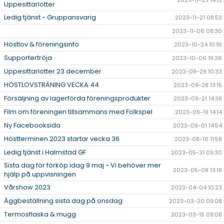
2023-11-23 14:13
Uppesittarlotter
Ledig tjänst - Gruppansvarig
2023-11-21 08:52
2023-11-06 08:30
Höstlov & föreningsinfo
2023-10-24 10:16
Supportertröja
2023-10-06 19:26
Uppesittarlotter 23 december
2023-09-29 10:33
HÖSTLOVSTRÄNING VECKA 44
2023-09-28 13:15
Försäljning av lagerförda föreningsprodukter
2023-09-21 14:38
Film om föreningen tillsammans med Folkspel
2023-09-19 14:14
Ny Facebooksida
2023-09-01 14:54
Höstterminen 2023 startar vecka 36
2023-08-16 11:58
Ledig tjänst i Halmstad GF
2023-05-31 09:30
Sista dag för förköp idag 9 maj - Vi behöver mer
2023-05-09 13:19
hjälp på uppvisningen
Vårshow 2023
2023-04-04 10:23
Äggbeställning sista dag på onsdag
2023-03-20 09:08
Termosflaska & mugg
2023-03-15 09:08