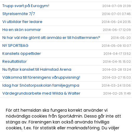
Trupp svart på Eurogym!
2014-07-09 21:39
Styrelsemöte 7/7
2014-07-01 07:46
Vi utbildar fler ledare
2014-06-24 20:15
Ha en skön sommar
2014-06-17 12:09
Ni har väl inte glömt att anmäla er till höstterminen?
2014-05-20
NY SPORTBAG
2014-05-09 10:07
Kansliets öppettider
2014-04-17 13:52
Resultatlistor
2014-04-15 15:02
Nu flyttar kansliet till Halmstad Arena
2014-03-28 13:24
Välkomna till föreningens våruppvisning!
2014-03-27 15:03
Idag har Snöstorpsskolan familjegympa
2014-03-24 13:06
Värdegrundsarbete med Wilda & Walter
2014-02-25 11:49
Nu är lovet över och det betyder mer gymnastik!
2014-02-24 13:15
Tack till alla ledare!
2013-12-12 13:36
För att hemsidan ska fungera korrekt använder vi
nödvändiga cookies från SportAdmin. Dessa går inte att
Ge bort något fint i julklapp
2013-12-12 13:35
stänga av. Föreningen kan också använda frivilliga
Välkomna att titta på tävling!
2013-12-12 13:34
cookies, t.ex. för statistik eller marknadsföring. Du väljer