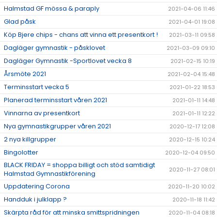
Halmstad GF mössa & paraply
2021-04-06 11:46
Glad påsk
2021-04-01 19:08
Köp Bjere chips - chans att vinna ett presentkort !
2021-03-11 09:58
Dagläger gymnastik - påsklovet
2021-03-09 09:10
Dagläger Gymnastik -Sportlovet vecka 8
2021-02-15 10:19
Årsmöte 2021
2021-02-04 15:48
Terminsstart vecka 5
2021-01-22 18:53
Planerad terminsstart våren 2021
2021-01-11 14:48
Vinnarna av presentkort
2021-01-11 12:22
Nya gymnastikgrupper våren 2021
2020-12-17 12:08
2 nya killgrupper
2020-12-15 10:24
Bingolotter
2020-12-04 09:50
BLACK FRIDAY = shoppa billigt och stöd samtidigt
2020-11-27 08:01
Halmstad Gymnastikförening
Uppdatering Corona
2020-11-20 10:02
Handduk i julklapp ?
2020-11-18 11:42
Skärpta råd för att minska smittspridningen
2020-11-04 08:18