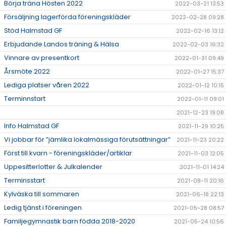
Börja träna Hösten 2022
2022-03-21 13:53
Försäljning lagerförda föreningskläder
2022-02-28 09:28
Stöd Halmstad GF
2022-02-16 13:12
Erbjudande Landos träning & Hälsa
2022-02-03 16:32
Vinnare av presentkort
2022-01-31 09:49
Årsmöte 2022
2022-01-27 15:37
Lediga platser våren 2022
2022-01-12 10:15
Terminnstart
2022-01-11 09:01
2021-12-23 19:08
Info Halmstad GF
2021-11-29 10:25
Vi jobbar för ”jämlika lokalmässiga förutsättningar”
2021-11-23 20:22
Först till kvarn - föreningskläder/artiklar
2021-11-03 12:05
Uppesitterlotter & Julkalender
2021-11-01 14:24
Terminsstart
2021-08-11 20:16
Kylväska till sommaren
2021-06-18 22:13
Ledig tjänst i föreningen
2021-05-28 08:57
Familjegymnastik barn födda 2018-2020
2021-05-24 10:56