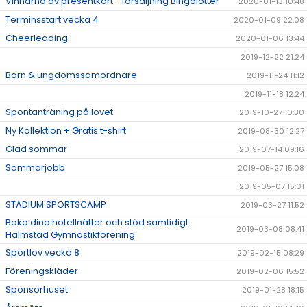
Vinnarna av presentkort - försäljning Bingolotter
2020-01-13 10:48
Terminsstart vecka 4
2020-01-09 22:08
Cheerleading
2020-01-06 13:44
2019-12-22 21:24
Barn & ungdomssamordnare
2019-11-24 11:12
2019-11-18 12:24
Spontanträning på lovet
2019-10-27 10:30
Ny Kollektion + Gratis t-shirt
2019-08-30 12:27
Glad sommar
2019-07-14 09:16
Sommarjobb
2019-05-27 15:08
2019-05-07 15:01
STADIUM SPORTSCAMP
2019-03-27 11:52
Boka dina hotellnätter och stöd samtidigt
2019-03-08 08:41
Halmstad Gymnastikförening
Sportlov vecka 8
2019-02-15 08:29
Föreningskläder
2019-02-06 15:52
Sponsorhuset
2019-01-28 18:15