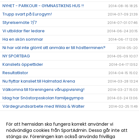
NYHET - PARKOUR - GYMNASTIKENS HUS !!
2014-08-16 18:25
Trupp svart på Eurogym!
2014-07-09 21:39
Styrelsemöte 7/7
2014-07-01 07:46
Vi utbildar fler ledare
2014-06-24 20:15
Ha en skön sommar
2014-06-17 12:09
Ni har väl inte glömt att anmäla er till höstterminen?
2014-05-20
NY SPORTBAG
2014-05-09 10:07
Kansliets öppettider
2014-04-17 13:52
Resultatlistor
2014-04-15 15:02
Nu flyttar kansliet till Halmstad Arena
2014-03-28 13:24
Välkomna till föreningens våruppvisning!
2014-03-27 15:03
Idag har Snöstorpsskolan familjegympa
2014-03-24 13:06
Värdegrundsarbete med Wilda & Walter
2014-02-25 11:49
Nu är lovet över och det betyder mer gymnastik!
2014-02-24 13:15
Tack till alla ledare!
2013-12-12 13:36
För att hemsidan ska fungera korrekt använder vi
nödvändiga cookies från SportAdmin. Dessa går inte att
Ge bort något fint i julklapp
2013-12-12 13:35
stänga av. Föreningen kan också använda frivilliga