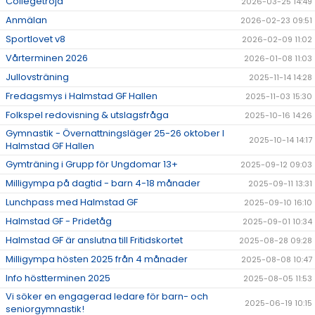
Collegetröja
2026-03-25 14:49
Anmälan
2026-02-23 09:51
Sportlovet v8
2026-02-09 11:02
Vårterminen 2026
2026-01-08 11:03
Jullovsträning
2025-11-14 14:28
Fredagsmys i Halmstad GF Hallen
2025-11-03 15:30
Folkspel redovisning & utslagsfråga
2025-10-16 14:26
Gymnastik - Övernattningsläger 25-26 oktober I
2025-10-14 14:17
Halmstad GF Hallen
Gymträning i Grupp för Ungdomar 13+
2025-09-12 09:03
Milligympa på dagtid - barn 4-18 månader
2025-09-11 13:31
Lunchpass med Halmstad GF
2025-09-10 16:10
Halmstad GF - Pridetåg
2025-09-01 10:34
Halmstad GF är anslutna till Fritidskortet
2025-08-28 09:28
Milligympa hösten 2025 från 4 månader
2025-08-08 10:47
Info höstterminen 2025
2025-08-05 11:53
Vi söker en engagerad ledare för barn- och
2025-06-19 10:15
seniorgymnastik!