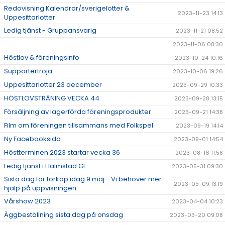
Redovisning Kalendrar/sverigelotter &
2023-11-23 14:13
Uppesittarlotter
Ledig tjänst - Gruppansvarig
2023-11-21 08:52
2023-11-06 08:30
Höstlov & föreningsinfo
2023-10-24 10:16
Supportertröja
2023-10-06 19:26
Uppesittarlotter 23 december
2023-09-29 10:33
HÖSTLOVSTRÄNING VECKA 44
2023-09-28 13:15
Försäljning av lagerförda föreningsprodukter
2023-09-21 14:38
Film om föreningen tillsammans med Folkspel
2023-09-19 14:14
Ny Facebooksida
2023-09-01 14:54
Höstterminen 2023 startar vecka 36
2023-08-16 11:58
Ledig tjänst i Halmstad GF
2023-05-31 09:30
Sista dag för förköp idag 9 maj - Vi behöver mer
2023-05-09 13:19
hjälp på uppvisningen
Vårshow 2023
2023-04-04 10:23
Äggbeställning sista dag på onsdag
2023-03-20 09:08