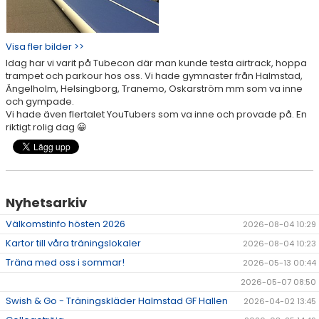
Visa fler bilder >>
Idag har vi varit på Tubecon där man kunde testa airtrack, hoppa
trampet och parkour hos oss. Vi hade gymnaster från Halmstad,
Ängelholm, Helsingborg, Tranemo, Oskarström mm som va inne
och gympade.
Vi hade även flertalet YouTubers som va inne och provade på. En
riktigt rolig dag 😀
Nyhetsarkiv
Välkomstinfo hösten 2026
2026-08-04 10:29
Kartor till våra träningslokaler
2026-08-04 10:23
Träna med oss i sommar!
2026-05-13 00:44
2026-05-07 08:50
Swish & Go - Träningskläder Halmstad GF Hallen
2026-04-02 13:45