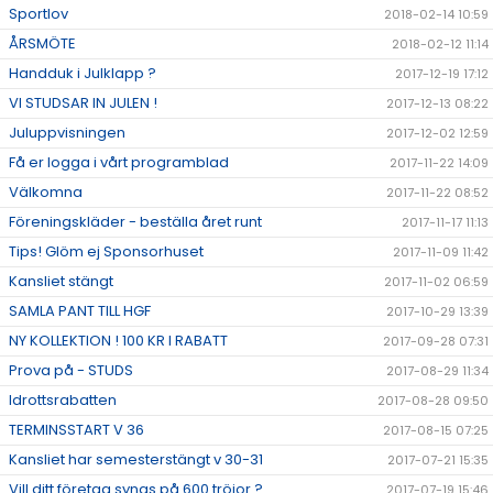
Sportlov
2018-02-14 10:59
ÅRSMÖTE
2018-02-12 11:14
Handduk i Julklapp ?
2017-12-19 17:12
VI STUDSAR IN JULEN !
2017-12-13 08:22
Juluppvisningen
2017-12-02 12:59
Få er logga i vårt programblad
2017-11-22 14:09
Välkomna
2017-11-22 08:52
Föreningskläder - beställa året runt
2017-11-17 11:13
Tips! Glöm ej Sponsorhuset
2017-11-09 11:42
Kansliet stängt
2017-11-02 06:59
SAMLA PANT TILL HGF
2017-10-29 13:39
NY KOLLEKTION ! 100 KR I RABATT
2017-09-28 07:31
Prova på - STUDS
2017-08-29 11:34
Idrottsrabatten
2017-08-28 09:50
TERMINSSTART V 36
2017-08-15 07:25
Kansliet har semesterstängt v 30-31
2017-07-21 15:35
Vill ditt företag synas på 600 tröjor ?
2017-07-19 15:46