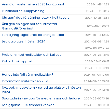
Anmälan vårterminen 2025 har öppnat
2024-11-18 14:33
Funktionärer Juluppvisning
2024-10-29 16:17
Utslagsfråga försäljning lotter - helt kuvert
2024-10-28 12:34
Äntligen en egen hall för Halmstad
2024-10-11 09:12
Gymnastikförening!
Försäljning lagerförda föreningsartiklar
2024-10-03 10:05
Lediga platser hösten 2024
2024-09-05 14:58
2024-09-02 21:47
Problem med mailutskick och kalleser
2024-08-26 13:45
Kolla din skräppost
2024-08-15 08:41
2024-08-08 11:49
Har du inte fått våra mejlutskick?
2024-08-08 10:00
Information vårterminen 2025
2024-08-06 13:08
Nytt bokningssystem - se lediga platser till hösten
2024-07-04 13:20
2024
Sportadmin - ny app för medlemmar och ledare
2024-06-07 13:36
Ledig tjänst 10-15 timmar i veckan
2024-06-03 13:58