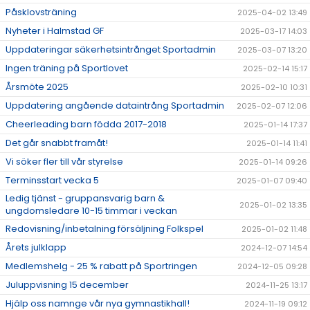
Påsklovsträning
2025-04-02 13:49
Nyheter i Halmstad GF
2025-03-17 14:03
Uppdateringar säkerhetsintrånget Sportadmin
2025-03-07 13:20
Ingen träning på Sportlovet
2025-02-14 15:17
Årsmöte 2025
2025-02-10 10:31
Uppdatering angående dataintrång Sportadmin
2025-02-07 12:06
Cheerleading barn födda 2017-2018
2025-01-14 17:37
Det går snabbt framåt!
2025-01-14 11:41
Vi söker fler till vår styrelse
2025-01-14 09:26
Terminsstart vecka 5
2025-01-07 09:40
Ledig tjänst - gruppansvarig barn &
2025-01-02 13:35
ungdomsledare 10-15 timmar i veckan
Redovisning/inbetalning försäljning Folkspel
2025-01-02 11:48
Årets julklapp
2024-12-07 14:54
Medlemshelg - 25 % rabatt på Sportringen
2024-12-05 09:28
Juluppvisning 15 december
2024-11-25 13:17
Hjälp oss namnge vår nya gymnastikhall!
2024-11-19 09:12