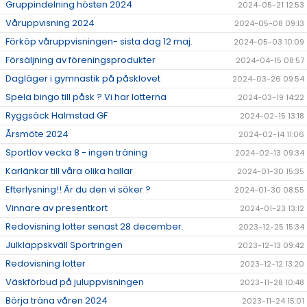
Gruppindelning hösten 2024
2024-05-21 12:53
Våruppvisning 2024
2024-05-08 09:13
Förköp våruppvisningen- sista dag 12 maj.
2024-05-03 10:09
Försäljning av föreningsprodukter
2024-04-15 08:57
Dagläger i gymnastik på påsklovet
2024-03-26 09:54
Spela bingo till påsk ? Vi har lotterna
2024-03-19 14:22
Ryggsäck Halmstad GF
2024-02-15 13:18
Årsmöte 2024
2024-02-14 11:06
Sportlov vecka 8 - ingen träning
2024-02-13 09:34
Karlänkar till våra olika hallar
2024-01-30 15:35
Efterlysning!! Är du den vi söker ?
2024-01-30 08:55
Vinnare av presentkort
2024-01-23 13:12
Redovisning lotter senast 28 december.
2023-12-25 15:34
Julklappskväll Sportringen
2023-12-13 09:42
Redovisning lotter
2023-12-12 13:20
Väskförbud på juluppvisningen
2023-11-28 10:48
Börja träna våren 2024
2023-11-24 15:01