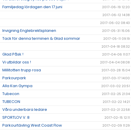
Familjedag lördagen den 17 juni
2017-06-19 12:20
2017-06-12 14:38
2017-06-02 08:43
Invigning Englebrektsplanen
2017-05-31 15:06
Tack för denna terminen & Glad sommar
2017-05-11 09:19
2017-04-18 08:32
Glad Påsk !
2017-04-06 11:07
Vi utbildar oss !
2017-04-04 08:08
Millitotten trupp rosa
2017-03-28 15:04
Parkourpark
2017-03-17 14:00
Alla Kan Gympa
2017-03-02 20:51
Tubecon
2017-02-25 21:34
TUBECON
2017-02-22 14:21
Våra underbara ledare
2017-02-21 22:58
SPORTLOV V. 8
2017-02-15 12:11
Parkourtävling West Coast Flow
2017-02-09 11:29