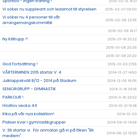
Sportlov - ingen träning !
2015-02-15 19:21
Vi söker nu suppleant och ledamot till styrelsen
2015-02-07 09:00
Vi söker nu 4 personer till vår
2015-02-06 23:35
arrangemangskommitté
2015-02-05 19:17
Ny Killtrupp !!
2015-01-18 20:22
2015-01-08 20:26
2015-01-08 20:20
God Fortsättning !
2015-01-03 21:55
VÅRTERMINEN 2015 startar V. 4
2014-12-27 14:50
Julklappskväll 8/12 - 2014 på Stadium
2014-12-05 16:05
SENIORGRUPP - GYMNASTIK
2014-11-18 09:16
PARKOUR !
2014-11-16 20:52
Höstlov vecka 44
2014-10-21 19:38
Kika på vår nya kollektion!
2014-10-03
Platser kvar i gymnastikgrupper
2014-09-01 14:36
V. 36 startar vi . För anmälan gå in på fliken "Bli
2014-08-22 13:20
medlem".