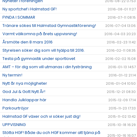
Nyheter i föreningen
2016-08-22 07:53
Ny sportchef i Halmstad GF!
2016-08-01 11:27
FYNDA I SOMMAR
2016-07-11 08:15
Tränare sökes till Halmstad Gymnastikförening!
2016-07-04 13:06
Varmt välkomna på årets uppvisning!
2016-04-03 20:23
Årsmöte den 8 mars 2016
2016-02-23 11:42
Styrelsen söker dig som vill hjälpa till 2016.
2016-02-11 08:35
Testa på gymnastik under sportlovet
2016-02-02 15:08
AMT – för dig som vill utmanas i din fysträning
2016-01-13 14:57
Ny termin!
2016-01-12 21:14
Nytt år nya möjligheter
2016-01-04 10:50
God Jul & Gott Nytt År!
2015-12-21 08:30
Handla Julklappar här
2015-12-09 17:14
Parkourtröjor
2015-11-23 17:33
Halmstad GF växer och vi söker just dig!
2015-11-02 13:42
UPPVISNING
2015-10-18 16:29
Stötta HGF! Både du och HGF kommer att tjäna på
2015-10-16 16:07