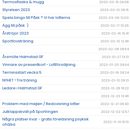
Termosflaska & mugg
2023-03-15 09:08
Styrelsen 2023
2023-03-10 08:15
Spela bingo till Påsk ? Vi har lotterna
2023-03-06 12:00
Ägg till påsk :)
2023-02-17 10:26
Årströjor 2023
2023-02-16 15:41
Sportlovsträning
2023-02-10 12:49
2023-02-08 08:54
Årsmöte Halmstad GF
2023-01-27 13:13
Vinnare av presentkort - Lottförsäljning
2023-01-20 09:54
Terminsstart vecka 5
2023-01-16 08:24
NYHET ! Trix träning
2023-01-13 09:13
Ledare i Halmstad GF
2022-12-28 19:22
2022-12-23 13:49
Problem med mejlen / Redovisning lotter
2022-12-21 08:40
Julklappskväll på Sportringen
2022-12-02 12:57
Några platser kvar - gratis föreläsning psykisk
2022-11-14 19:10
ohälsa