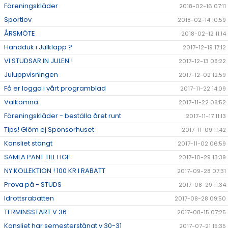
Föreningskläder
2018-02-16 07:11
Sportlov
2018-02-14 10:59
ÅRSMÖTE
2018-02-12 11:14
Handduk i Julklapp ?
2017-12-19 17:12
VI STUDSAR IN JULEN !
2017-12-13 08:22
Juluppvisningen
2017-12-02 12:59
Få er logga i vårt programblad
2017-11-22 14:09
Välkomna
2017-11-22 08:52
Föreningskläder - beställa året runt
2017-11-17 11:13
Tips! Glöm ej Sponsorhuset
2017-11-09 11:42
Kansliet stängt
2017-11-02 06:59
SAMLA PANT TILL HGF
2017-10-29 13:39
NY KOLLEKTION ! 100 KR I RABATT
2017-09-28 07:31
Prova på - STUDS
2017-08-29 11:34
Idrottsrabatten
2017-08-28 09:50
TERMINSSTART V 36
2017-08-15 07:25
Kansliet har semesterstängt v 30-31
2017-07-21 15:35