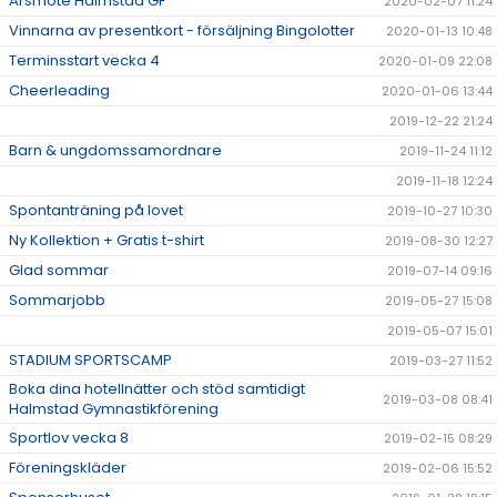
Årsmöte Halmstad GF
2020-02-07 11:24
Vinnarna av presentkort - försäljning Bingolotter
2020-01-13 10:48
Terminsstart vecka 4
2020-01-09 22:08
Cheerleading
2020-01-06 13:44
2019-12-22 21:24
Barn & ungdomssamordnare
2019-11-24 11:12
2019-11-18 12:24
Spontanträning på lovet
2019-10-27 10:30
Ny Kollektion + Gratis t-shirt
2019-08-30 12:27
Glad sommar
2019-07-14 09:16
Sommarjobb
2019-05-27 15:08
2019-05-07 15:01
STADIUM SPORTSCAMP
2019-03-27 11:52
Boka dina hotellnätter och stöd samtidigt
2019-03-08 08:41
Halmstad Gymnastikförening
Sportlov vecka 8
2019-02-15 08:29
Föreningskläder
2019-02-06 15:52