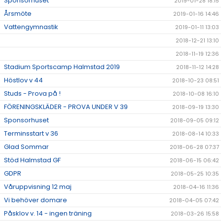
Sponsorhuset
2019-01-28 18:15
Årsmöte
2019-01-16 14:46
Vattengymnastik
2019-01-11 13:03
2018-12-21 13:10
2018-11-19 12:36
Stadium Sportscamp Halmstad 2019
2018-11-12 14:28
Höstlov v 44
2018-10-23 08:51
Studs - Prova på !
2018-10-08 16:10
FÖRENINGSKLÄDER - PROVA UNDER V 39
2018-09-19 13:30
Sponsorhuset
2018-09-05 09:12
Terminsstart v 36
2018-08-14 10:33
Glad Sommar
2018-06-28 07:37
Stöd Halmstad GF
2018-06-15 06:42
GDPR
2018-05-25 10:35
Våruppvisning 12 maj
2018-04-16 11:36
Vi behöver domare
2018-04-05 07:42
Påsklov v. 14 - ingen träning
2018-03-26 15:58