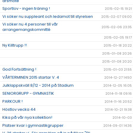
årsmöte
Sportlov - ingen träning !
2015-02-15 19:21
Vi söker nu suppleant och ledamot till styrelsen
2015-02-07 09:00
Vi söker nu 4 personer till vår
2015-02-06 23:35
arrangemangskommitté
2015-02-05 19:17
Ny Killtrupp !!
2015-01-18 20:22
2015-01-08 20:26
2015-01-08 20:20
God Fortsättning !
2015-01-03 21:55
VÅRTERMINEN 2015 startar V. 4
2014-12-27 14:50
Julklappskväll 8/12 - 2014 på Stadium
2014-12-05 16:05
SENIORGRUPP - GYMNASTIK
2014-11-18 09:16
PARKOUR !
2014-11-16 20:52
Höstlov vecka 44
2014-10-21 19:38
Kika på vår nya kollektion!
2014-10-03
Platser kvar i gymnastikgrupper
2014-09-01 14:36