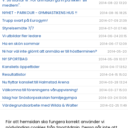
V. 36 startar vi . För anmälan gå in på fliken "Bli
2014-08-22 13:20
medlem".
NYHET - PARKOUR - GYMNASTIKENS HUS !!
2014-08-16 18:25
Trupp svart på Eurogym!
2014-07-09 21:39
Styrelsemöte 7/7
2014-07-01 07:46
Vi utbildar fler ledare
2014-06-24 20:15
Ha en skön sommar
2014-06-17 12:09
Ni har väl inte glömt att anmäla er till höstterminen?
2014-05-20
NY SPORTBAG
2014-05-09 10:07
Kansliets öppettider
2014-04-17 13:52
Resultatlistor
2014-04-15 15:02
Nu flyttar kansliet till Halmstad Arena
2014-03-28 13:24
Välkomna till föreningens våruppvisning!
2014-03-27 15:03
Idag har Snöstorpsskolan familjegympa
2014-03-24 13:06
Värdegrundsarbete med Wilda & Walter
2014-02-25 11:49
Nu är lovet över och det betyder mer gymnastik!
2014-02-24 13:15
Tack till alla ledare!
2013-12-12 13:36
För att hemsidan ska fungera korrekt använder vi
nödvändiga cookies från SportAdmin. Dessa går inte att