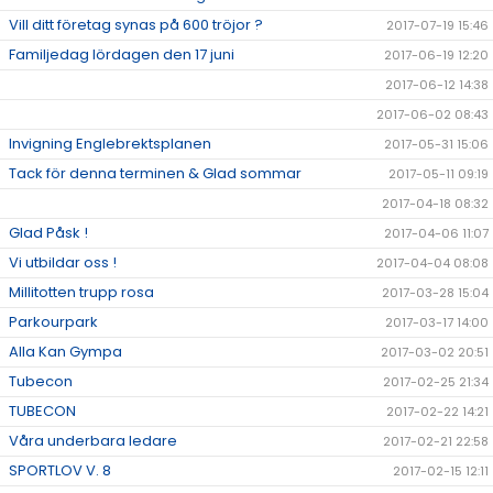
Vill ditt företag synas på 600 tröjor ?
2017-07-19 15:46
Familjedag lördagen den 17 juni
2017-06-19 12:20
2017-06-12 14:38
2017-06-02 08:43
Invigning Englebrektsplanen
2017-05-31 15:06
Tack för denna terminen & Glad sommar
2017-05-11 09:19
2017-04-18 08:32
Glad Påsk !
2017-04-06 11:07
Vi utbildar oss !
2017-04-04 08:08
Millitotten trupp rosa
2017-03-28 15:04
Parkourpark
2017-03-17 14:00
Alla Kan Gympa
2017-03-02 20:51
Tubecon
2017-02-25 21:34
TUBECON
2017-02-22 14:21
Våra underbara ledare
2017-02-21 22:58
SPORTLOV V. 8
2017-02-15 12:11