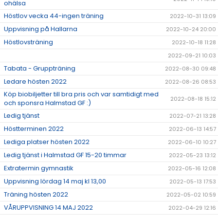
ohälsa
Höstlov vecka 44-ingen träning
2022-10-31 13:09
Uppvisning på Hallarna
2022-10-24 20:00
Höstlovsträning
2022-10-18 11:28
2022-09-21 10:03
Tabata - Gruppträning
2022-08-30 09:48
Ledare hösten 2022
2022-08-26 08:53
Köp biobiljetter till bra pris och var samtidigt med
2022-08-18 15:12
och sponsra Halmstad GF :)
Ledig tjänst
2022-07-21 13:28
Höstterminen 2022
2022-06-13 14:57
Lediga platser hösten 2022
2022-06-10 10:27
Ledig tjänst i Halmstad GF 15-20 timmar
2022-05-23 13:12
Extratermin gymnastik
2022-05-16 12:08
Uppvisning lördag 14 maj kl 13,00
2022-05-13 17:53
Träning hösten 2022
2022-05-02 10:59
VÅRUPPVISNING 14 MAJ 2022
2022-04-29 12:16