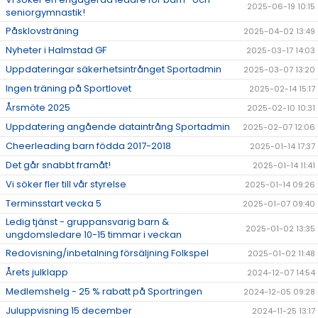
2025-06-19 10:15
seniorgymnastik!
Påsklovsträning
2025-04-02 13:49
Nyheter i Halmstad GF
2025-03-17 14:03
Uppdateringar säkerhetsintrånget Sportadmin
2025-03-07 13:20
Ingen träning på Sportlovet
2025-02-14 15:17
Årsmöte 2025
2025-02-10 10:31
Uppdatering angående dataintrång Sportadmin
2025-02-07 12:06
Cheerleading barn födda 2017-2018
2025-01-14 17:37
Det går snabbt framåt!
2025-01-14 11:41
Vi söker fler till vår styrelse
2025-01-14 09:26
Terminsstart vecka 5
2025-01-07 09:40
Ledig tjänst - gruppansvarig barn &
2025-01-02 13:35
ungdomsledare 10-15 timmar i veckan
Redovisning/inbetalning försäljning Folkspel
2025-01-02 11:48
Årets julklapp
2024-12-07 14:54
Medlemshelg - 25 % rabatt på Sportringen
2024-12-05 09:28
Juluppvisning 15 december
2024-11-25 13:17