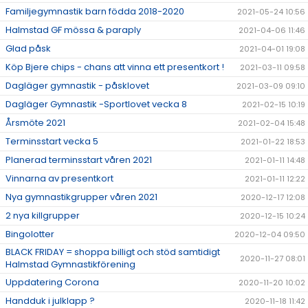
Familjegymnastik barn födda 2018-2020
2021-05-24 10:56
Halmstad GF mössa & paraply
2021-04-06 11:46
Glad påsk
2021-04-01 19:08
Köp Bjere chips - chans att vinna ett presentkort !
2021-03-11 09:58
Dagläger gymnastik - påsklovet
2021-03-09 09:10
Dagläger Gymnastik -Sportlovet vecka 8
2021-02-15 10:19
Årsmöte 2021
2021-02-04 15:48
Terminsstart vecka 5
2021-01-22 18:53
Planerad terminsstart våren 2021
2021-01-11 14:48
Vinnarna av presentkort
2021-01-11 12:22
Nya gymnastikgrupper våren 2021
2020-12-17 12:08
2 nya killgrupper
2020-12-15 10:24
Bingolotter
2020-12-04 09:50
BLACK FRIDAY = shoppa billigt och stöd samtidigt
2020-11-27 08:01
Halmstad Gymnastikförening
Uppdatering Corona
2020-11-20 10:02
Handduk i julklapp ?
2020-11-18 11:42