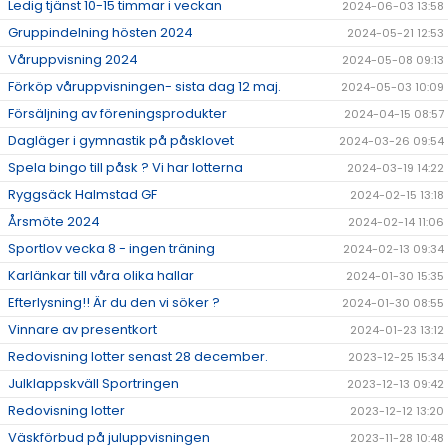
Ledig tjänst 10-15 timmar i veckan
2024-06-03 13:58
Gruppindelning hösten 2024
2024-05-21 12:53
Våruppvisning 2024
2024-05-08 09:13
Förköp våruppvisningen- sista dag 12 maj.
2024-05-03 10:09
Försäljning av föreningsprodukter
2024-04-15 08:57
Dagläger i gymnastik på påsklovet
2024-03-26 09:54
Spela bingo till påsk ? Vi har lotterna
2024-03-19 14:22
Ryggsäck Halmstad GF
2024-02-15 13:18
Årsmöte 2024
2024-02-14 11:06
Sportlov vecka 8 - ingen träning
2024-02-13 09:34
Karlänkar till våra olika hallar
2024-01-30 15:35
Efterlysning!! Är du den vi söker ?
2024-01-30 08:55
Vinnare av presentkort
2024-01-23 13:12
Redovisning lotter senast 28 december.
2023-12-25 15:34
Julklappskväll Sportringen
2023-12-13 09:42
Redovisning lotter
2023-12-12 13:20
Väskförbud på juluppvisningen
2023-11-28 10:48