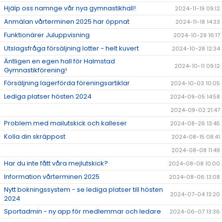
Hjälp oss namnge vår nya gymnastikhall!
2024-11-19 09:12
Anmälan vårterminen 2025 har öppnat
2024-11-18 14:33
Funktionärer Juluppvisning
2024-10-29 16:17
Utslagsfråga försäljning lotter - helt kuvert
2024-10-28 12:34
Äntligen en egen hall för Halmstad
2024-10-11 09:12
Gymnastikförening!
Försäljning lagerförda föreningsartiklar
2024-10-03 10:05
Lediga platser hösten 2024
2024-09-05 14:58
2024-09-02 21:47
Problem med mailutskick och kalleser
2024-08-26 13:45
Kolla din skräppost
2024-08-15 08:41
2024-08-08 11:49
Har du inte fått våra mejlutskick?
2024-08-08 10:00
Information vårterminen 2025
2024-08-06 13:08
Nytt bokningssystem - se lediga platser till hösten
2024-07-04 13:20
2024
Sportadmin - ny app för medlemmar och ledare
2024-06-07 13:36