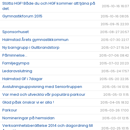
Stötta HGF! Både du och HGF kommer att tjäna på
2015-10-16 16:07
det.
Gymnastikforum 2015
2015-10-16 08:05
2015-09-15 22:33
Sponsorhuset
2015-08-27 20:57
Halmstad Årets gymnastikkommun
2015-07-30 22:17
Ny barngrupp i Gullbrandstorp
2015-07-27 15:34
Påminnelse...
2015-07-06 08:42
Familjegympa
2015-07-02 20:23
Ledaravslutning
2015-05-24 17:57
Halmstad GF i 7dagar
2015-05-20 22:35
Avslutningsuppvisning med Seniortruppen
2015-05-14 13:16
Var med och utveckla vår populära parkour
2015-05-13 11:15
Glad påsk önskar vi er alla !
2015-04-05 18:32
Parkour
2015-03-26 17:00
Nomineringar på hemsidan
2015-03-01 12:15
Verksamhetsberättelse 2014 och dagordning till
2015-02-25 10:15