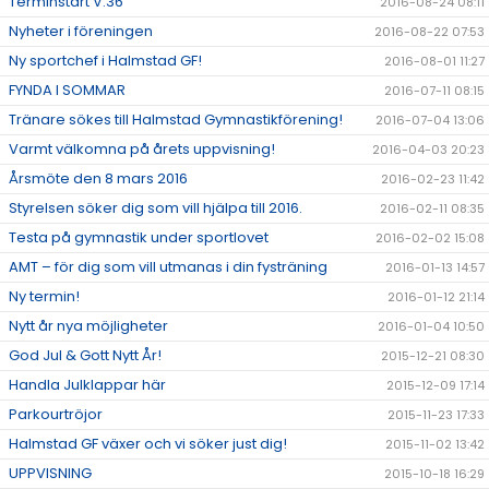
Terminstart V.36
2016-08-24 08:11
Nyheter i föreningen
2016-08-22 07:53
Ny sportchef i Halmstad GF!
2016-08-01 11:27
FYNDA I SOMMAR
2016-07-11 08:15
Tränare sökes till Halmstad Gymnastikförening!
2016-07-04 13:06
Varmt välkomna på årets uppvisning!
2016-04-03 20:23
Årsmöte den 8 mars 2016
2016-02-23 11:42
Styrelsen söker dig som vill hjälpa till 2016.
2016-02-11 08:35
Testa på gymnastik under sportlovet
2016-02-02 15:08
AMT – för dig som vill utmanas i din fysträning
2016-01-13 14:57
Ny termin!
2016-01-12 21:14
Nytt år nya möjligheter
2016-01-04 10:50
God Jul & Gott Nytt År!
2015-12-21 08:30
Handla Julklappar här
2015-12-09 17:14
Parkourtröjor
2015-11-23 17:33
Halmstad GF växer och vi söker just dig!
2015-11-02 13:42
UPPVISNING
2015-10-18 16:29