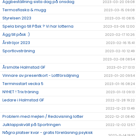
Äggbeställning sista dag på onsdag
2023-03-20 09:08
Termosflaska & mugg
2023-03-15 09:08
Styrelsen 2023
2023-03-10 08:15
Spela bingo till Påsk ? Vi har lotterna
2023-03-06 12:00
Ägg till påsk :)
2023-02-17 10:26
Årströjor 2023
2023-02-16 15:41
Sportlovsträning
2023-02-10 12:49
2023-02-08 08:54
Årsmöte Halmstad GF
2023-01-27 13:13
Vinnare av presentkort - Lottförsäljning
2023-01-20 09:54
Terminsstart vecka 5
2023-01-16 08:24
NYHET ! Trix träning
2023-01-13 09:13
Ledare i Halmstad GF
2022-12-28 19:22
2022-12-23 13:49
Problem med mejlen / Redovisning lotter
2022-12-21 08:40
Julklappskväll på Sportringen
2022-12-02 12:57
Några platser kvar - gratis föreläsning psykisk
2022-11-14 19:10