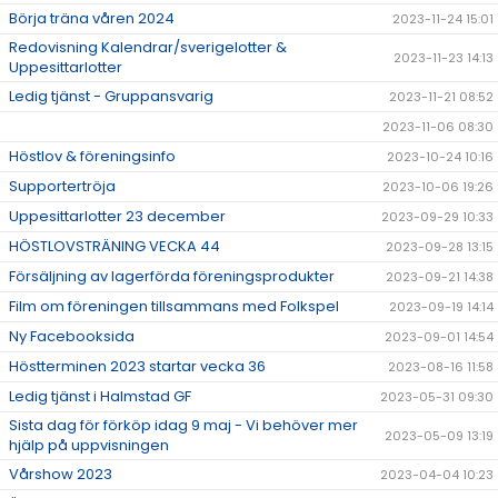
Börja träna våren 2024
2023-11-24 15:01
Redovisning Kalendrar/sverigelotter &
2023-11-23 14:13
Uppesittarlotter
Ledig tjänst - Gruppansvarig
2023-11-21 08:52
2023-11-06 08:30
Höstlov & föreningsinfo
2023-10-24 10:16
Supportertröja
2023-10-06 19:26
Uppesittarlotter 23 december
2023-09-29 10:33
HÖSTLOVSTRÄNING VECKA 44
2023-09-28 13:15
Försäljning av lagerförda föreningsprodukter
2023-09-21 14:38
Film om föreningen tillsammans med Folkspel
2023-09-19 14:14
Ny Facebooksida
2023-09-01 14:54
Höstterminen 2023 startar vecka 36
2023-08-16 11:58
Ledig tjänst i Halmstad GF
2023-05-31 09:30
Sista dag för förköp idag 9 maj - Vi behöver mer
2023-05-09 13:19
hjälp på uppvisningen
Vårshow 2023
2023-04-04 10:23