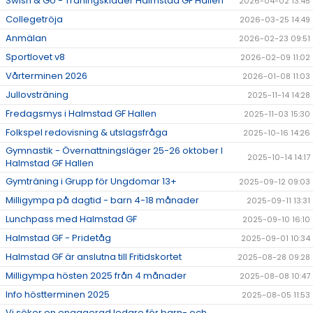
Swish & Go - Träningskläder Halmstad GF Hallen
2026-04-02 13:45
Collegetröja
2026-03-25 14:49
Anmälan
2026-02-23 09:51
Sportlovet v8
2026-02-09 11:02
Vårterminen 2026
2026-01-08 11:03
Jullovsträning
2025-11-14 14:28
Fredagsmys i Halmstad GF Hallen
2025-11-03 15:30
Folkspel redovisning & utslagsfråga
2025-10-16 14:26
Gymnastik - Övernattningsläger 25-26 oktober I
2025-10-14 14:17
Halmstad GF Hallen
Gymträning i Grupp för Ungdomar 13+
2025-09-12 09:03
Milligympa på dagtid - barn 4-18 månader
2025-09-11 13:31
Lunchpass med Halmstad GF
2025-09-10 16:10
Halmstad GF - Pridetåg
2025-09-01 10:34
Halmstad GF är anslutna till Fritidskortet
2025-08-28 09:28
Milligympa hösten 2025 från 4 månader
2025-08-08 10:47
Info höstterminen 2025
2025-08-05 11:53
Vi söker en engagerad ledare för barn- och