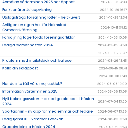
Anmälan vårterminen 2025 har öppnat
2024-11-18 14:33
Funktionärer Juluppvisning
2024-10-29 16:17
Utslagsfråga försäljning lotter - helt kuvert
2024-10-28 12:34
Äntligen en egen hall för Halmstad
2024-10-11 09:12
Gymnastikförening!
Försäljning lagerförda föreningsartiklar
2024-10-03 10:05
Lediga platser hösten 2024
2024-09-05 14:58
2024-09-02 21:47
Problem med mailutskick och kalleser
2024-08-26 13:45
Kolla din skräppost
2024-08-15 08:41
2024-08-08 11:49
Har du inte fått våra mejlutskick?
2024-08-08 10:00
Information vårterminen 2025
2024-08-06 13:08
Nytt bokningssystem - se lediga platser till hösten
2024-07-04 13:20
2024
Sportadmin - ny app för medlemmar och ledare
2024-06-07 13:36
Ledig tjänst 10-15 timmar i veckan
2024-06-03 13:58
Gruppindelning hösten 2024
2024-05-21 12:53