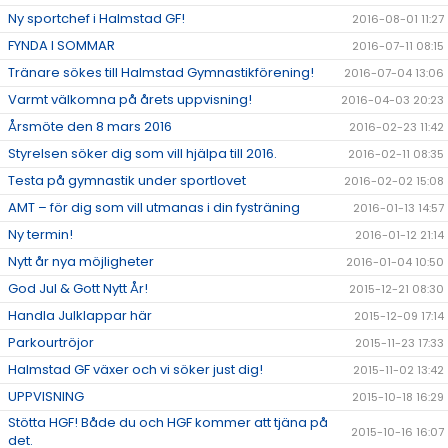
Ny sportchef i Halmstad GF!
2016-08-01 11:27
FYNDA I SOMMAR
2016-07-11 08:15
Tränare sökes till Halmstad Gymnastikförening!
2016-07-04 13:06
Varmt välkomna på årets uppvisning!
2016-04-03 20:23
Årsmöte den 8 mars 2016
2016-02-23 11:42
Styrelsen söker dig som vill hjälpa till 2016.
2016-02-11 08:35
Testa på gymnastik under sportlovet
2016-02-02 15:08
AMT – för dig som vill utmanas i din fysträning
2016-01-13 14:57
Ny termin!
2016-01-12 21:14
Nytt år nya möjligheter
2016-01-04 10:50
God Jul & Gott Nytt År!
2015-12-21 08:30
Handla Julklappar här
2015-12-09 17:14
Parkourtröjor
2015-11-23 17:33
Halmstad GF växer och vi söker just dig!
2015-11-02 13:42
UPPVISNING
2015-10-18 16:29
Stötta HGF! Både du och HGF kommer att tjäna på
2015-10-16 16:07
det.