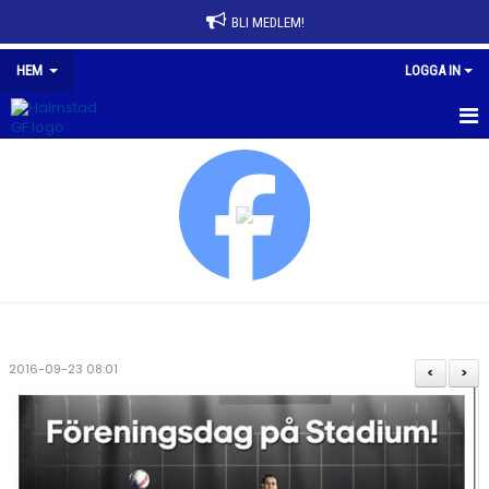
BLI MEDLEM!
HEM
LOGGA IN
HEM
NYHETER
FÖRENINGEN
AVGIFTER
FÖRENINGSKLÄDER
2016-09-23 08:01
<
>
SPONSRING
HALMSTAD GF HALLEN