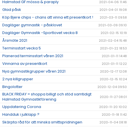
Halmstad GF mössa & paraply
2021-04-06 11:46
Glad påsk
2021-04-01 19:08
Köp Bjere chips - chans att vinna ett presentkort !
2021-03-11 09:58
Dagläger gymnastik - påsklovet
2021-03-09 09:10
Dagläger Gymnastik -Sportlovet vecka 8
2021-02-15 10:19
Årsmöte 2021
2021-02-04 15:48
Terminsstart vecka 5
2021-01-22 18:53
Planerad terminsstart våren 2021
2021-01-11 14:48
Vinnarna av presentkort
2021-01-11 12:22
Nya gymnastikgrupper våren 2021
2020-12-17 12:08
2 nya killgrupper
2020-12-15 10:24
Bingolotter
2020-12-04 09:50
BLACK FRIDAY = shoppa billigt och stöd samtidigt
2020-11-27 08:01
Halmstad Gymnastikförening
Uppdatering Corona
2020-11-20 10:02
Handduk i julklapp ?
2020-11-18 11:42
Skärpta råd för att minska smittspridningen
2020-11-04 08:18