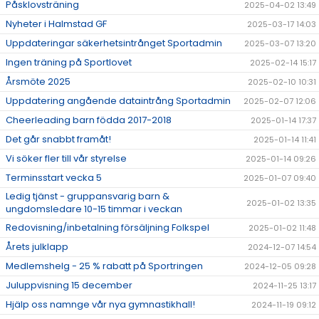
Påsklovsträning
2025-04-02 13:49
Nyheter i Halmstad GF
2025-03-17 14:03
Uppdateringar säkerhetsintrånget Sportadmin
2025-03-07 13:20
Ingen träning på Sportlovet
2025-02-14 15:17
Årsmöte 2025
2025-02-10 10:31
Uppdatering angående dataintrång Sportadmin
2025-02-07 12:06
Cheerleading barn födda 2017-2018
2025-01-14 17:37
Det går snabbt framåt!
2025-01-14 11:41
Vi söker fler till vår styrelse
2025-01-14 09:26
Terminsstart vecka 5
2025-01-07 09:40
Ledig tjänst - gruppansvarig barn &
2025-01-02 13:35
ungdomsledare 10-15 timmar i veckan
Redovisning/inbetalning försäljning Folkspel
2025-01-02 11:48
Årets julklapp
2024-12-07 14:54
Medlemshelg - 25 % rabatt på Sportringen
2024-12-05 09:28
Juluppvisning 15 december
2024-11-25 13:17
Hjälp oss namnge vår nya gymnastikhall!
2024-11-19 09:12