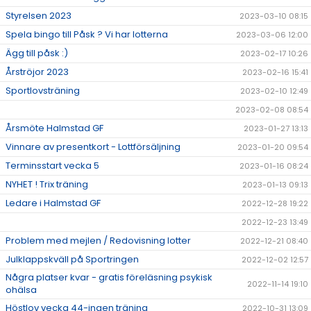
Styrelsen 2023
2023-03-10 08:15
Spela bingo till Påsk ? Vi har lotterna
2023-03-06 12:00
Ägg till påsk :)
2023-02-17 10:26
Årströjor 2023
2023-02-16 15:41
Sportlovsträning
2023-02-10 12:49
2023-02-08 08:54
Årsmöte Halmstad GF
2023-01-27 13:13
Vinnare av presentkort - Lottförsäljning
2023-01-20 09:54
Terminsstart vecka 5
2023-01-16 08:24
NYHET ! Trix träning
2023-01-13 09:13
Ledare i Halmstad GF
2022-12-28 19:22
2022-12-23 13:49
Problem med mejlen / Redovisning lotter
2022-12-21 08:40
Julklappskväll på Sportringen
2022-12-02 12:57
Några platser kvar - gratis föreläsning psykisk
2022-11-14 19:10
ohälsa
Höstlov vecka 44-ingen träning
2022-10-31 13:09