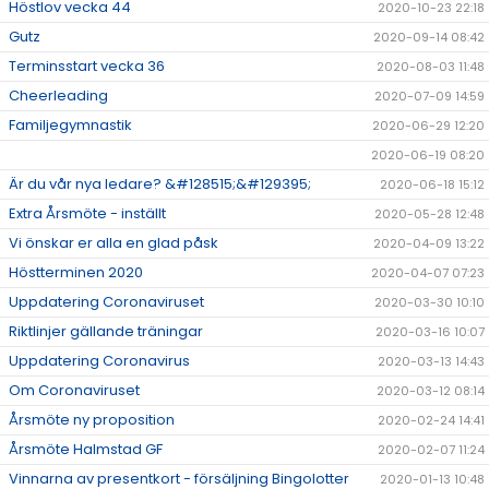
Höstlov vecka 44
2020-10-23 22:18
Gutz
2020-09-14 08:42
Terminsstart vecka 36
2020-08-03 11:48
Cheerleading
2020-07-09 14:59
Familjegymnastik
2020-06-29 12:20
2020-06-19 08:20
Är du vår nya ledare? &#128515;&#129395;
2020-06-18 15:12
Extra Årsmöte - inställt
2020-05-28 12:48
Vi önskar er alla en glad påsk
2020-04-09 13:22
Höstterminen 2020
2020-04-07 07:23
Uppdatering Coronaviruset
2020-03-30 10:10
Riktlinjer gällande träningar
2020-03-16 10:07
Uppdatering Coronavirus
2020-03-13 14:43
Om Coronaviruset
2020-03-12 08:14
Årsmöte ny proposition
2020-02-24 14:41
Årsmöte Halmstad GF
2020-02-07 11:24
Vinnarna av presentkort - försäljning Bingolotter
2020-01-13 10:48