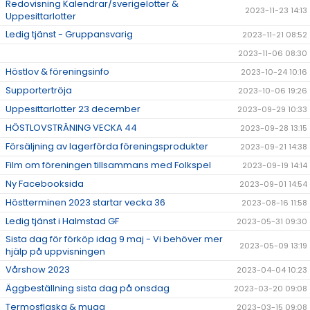
Redovisning Kalendrar/sverigelotter &
2023-11-23 14:13
Uppesittarlotter
Ledig tjänst - Gruppansvarig
2023-11-21 08:52
2023-11-06 08:30
Höstlov & föreningsinfo
2023-10-24 10:16
Supportertröja
2023-10-06 19:26
Uppesittarlotter 23 december
2023-09-29 10:33
HÖSTLOVSTRÄNING VECKA 44
2023-09-28 13:15
Försäljning av lagerförda föreningsprodukter
2023-09-21 14:38
Film om föreningen tillsammans med Folkspel
2023-09-19 14:14
Ny Facebooksida
2023-09-01 14:54
Höstterminen 2023 startar vecka 36
2023-08-16 11:58
Ledig tjänst i Halmstad GF
2023-05-31 09:30
Sista dag för förköp idag 9 maj - Vi behöver mer
2023-05-09 13:19
hjälp på uppvisningen
Vårshow 2023
2023-04-04 10:23
Äggbeställning sista dag på onsdag
2023-03-20 09:08
Termosflaska & mugg
2023-03-15 09:08