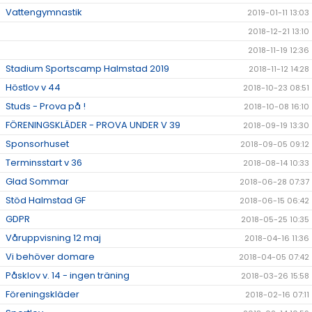
Vattengymnastik
2019-01-11 13:03
2018-12-21 13:10
2018-11-19 12:36
Stadium Sportscamp Halmstad 2019
2018-11-12 14:28
Höstlov v 44
2018-10-23 08:51
Studs - Prova på !
2018-10-08 16:10
FÖRENINGSKLÄDER - PROVA UNDER V 39
2018-09-19 13:30
Sponsorhuset
2018-09-05 09:12
Terminsstart v 36
2018-08-14 10:33
Glad Sommar
2018-06-28 07:37
Stöd Halmstad GF
2018-06-15 06:42
GDPR
2018-05-25 10:35
Våruppvisning 12 maj
2018-04-16 11:36
Vi behöver domare
2018-04-05 07:42
Påsklov v. 14 - ingen träning
2018-03-26 15:58
Föreningskläder
2018-02-16 07:11