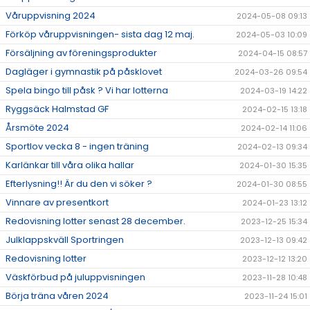
Våruppvisning 2024
2024-05-08 09:13
Förköp våruppvisningen- sista dag 12 maj.
2024-05-03 10:09
Försäljning av föreningsprodukter
2024-04-15 08:57
Dagläger i gymnastik på påsklovet
2024-03-26 09:54
Spela bingo till påsk ? Vi har lotterna
2024-03-19 14:22
Ryggsäck Halmstad GF
2024-02-15 13:18
Årsmöte 2024
2024-02-14 11:06
Sportlov vecka 8 - ingen träning
2024-02-13 09:34
Karlänkar till våra olika hallar
2024-01-30 15:35
Efterlysning!! Är du den vi söker ?
2024-01-30 08:55
Vinnare av presentkort
2024-01-23 13:12
Redovisning lotter senast 28 december.
2023-12-25 15:34
Julklappskväll Sportringen
2023-12-13 09:42
Redovisning lotter
2023-12-12 13:20
Väskförbud på juluppvisningen
2023-11-28 10:48
Börja träna våren 2024
2023-11-24 15:01