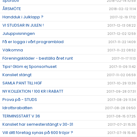
Sportlov
2018-02-14 10:59
ÅRSMÖTE
2018-02-12 11:14
Handduk i Julklapp ?
2017-12-19 17:12
VI STUDSAR IN JULEN !
2017-12-13 08:22
Juluppvisningen
2017-12-02 12:59
Få er logga i vårt programblad
2017-11-22 14:09
Välkomna
2017-11-22 08:52
Föreningskläder - beställa året runt
2017-11-17 11:13
Tips! Glöm ej Sponsorhuset
2017-11-09 11:42
Kansliet stängt
2017-11-02 06:59
SAMLA PANT TILL HGF
2017-10-29 13:39
NY KOLLEKTION ! 100 KR I RABATT
2017-09-28 07:31
Prova på - STUDS
2017-08-29 11:34
Idrottsrabatten
2017-08-28 09:50
TERMINSSTART V 36
2017-08-15 07:25
Kansliet har semesterstängt v 30-31
2017-07-21 15:35
Vill ditt företag synas på 600 tröjor ?
2017-07-19 15:46