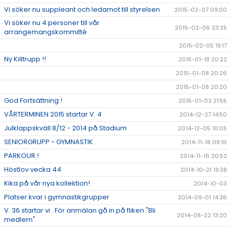
Vi söker nu suppleant och ledamot till styrelsen
2015-02-07 09:00
Vi söker nu 4 personer till vår
2015-02-06 23:35
arrangemangskommitté
2015-02-05 19:17
Ny Killtrupp !!
2015-01-18 20:22
2015-01-08 20:26
2015-01-08 20:20
God Fortsättning !
2015-01-03 21:55
VÅRTERMINEN 2015 startar V. 4
2014-12-27 14:50
Julklappskväll 8/12 - 2014 på Stadium
2014-12-05 16:05
SENIORGRUPP - GYMNASTIK
2014-11-18 09:16
PARKOUR !
2014-11-16 20:52
Höstlov vecka 44
2014-10-21 19:38
Kika på vår nya kollektion!
2014-10-03
Platser kvar i gymnastikgrupper
2014-09-01 14:36
V. 36 startar vi . För anmälan gå in på fliken "Bli
2014-08-22 13:20
medlem".