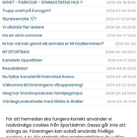
NYHET - PARKOUR - GYMNASTIKENS HUS !!
2014-08-16 18:25
Trupp svart på Eurogym!
2014-07-09 21:39
Styrelsemöte 7/7
2014-07-01 07:46
Vi utbildar fler ledare
2014-06-24 20:15
Ha en skön sommar
2014-06-17 12:09
Ni har väl inte glömt att anmäla er till höstterminen?
2014-05-20
NY SPORTBAG
2014-05-09 10:07
Kansliets öppettider
2014-04-17 13:52
Resultatlistor
2014-04-15 15:02
Nu flyttar kansliet till Halmstad Arena
2014-03-28 13:24
Välkomna till föreningens våruppvisning!
2014-03-27 15:03
Idag har Snöstorpsskolan familjegympa
2014-03-24 13:06
Värdegrundsarbete med Wilda & Walter
2014-02-25 11:49
Nu är lovet över och det betyder mer gymnastik!
2014-02-24 13:15
Tack till alla ledare!
2013-12-12 13:36
För att hemsidan ska fungera korrekt använder vi
nödvändiga cookies från SportAdmin. Dessa går inte att
Ge bort något fint i julklapp
2013-12-12 13:35
stänga av. Föreningen kan också använda frivilliga
Välkomna att titta på tävling!
2013-12-12 13:34