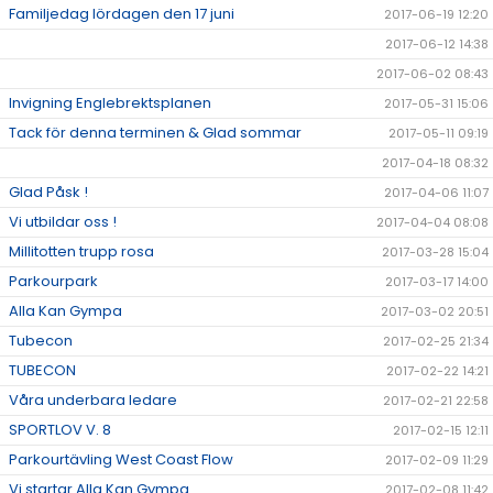
Familjedag lördagen den 17 juni
2017-06-19 12:20
2017-06-12 14:38
2017-06-02 08:43
Invigning Englebrektsplanen
2017-05-31 15:06
Tack för denna terminen & Glad sommar
2017-05-11 09:19
2017-04-18 08:32
Glad Påsk !
2017-04-06 11:07
Vi utbildar oss !
2017-04-04 08:08
Millitotten trupp rosa
2017-03-28 15:04
Parkourpark
2017-03-17 14:00
Alla Kan Gympa
2017-03-02 20:51
Tubecon
2017-02-25 21:34
TUBECON
2017-02-22 14:21
Våra underbara ledare
2017-02-21 22:58
SPORTLOV V. 8
2017-02-15 12:11
Parkourtävling West Coast Flow
2017-02-09 11:29
Vi startar Alla Kan Gympa
2017-02-08 11:42