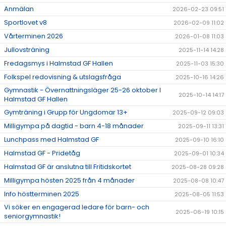
Anmälan
2026-02-23 09:51
Sportlovet v8
2026-02-09 11:02
Vårterminen 2026
2026-01-08 11:03
Jullovsträning
2025-11-14 14:28
Fredagsmys i Halmstad GF Hallen
2025-11-03 15:30
Folkspel redovisning & utslagsfråga
2025-10-16 14:26
Gymnastik - Övernattningsläger 25-26 oktober I
2025-10-14 14:17
Halmstad GF Hallen
Gymträning i Grupp för Ungdomar 13+
2025-09-12 09:03
Milligympa på dagtid - barn 4-18 månader
2025-09-11 13:31
Lunchpass med Halmstad GF
2025-09-10 16:10
Halmstad GF - Pridetåg
2025-09-01 10:34
Halmstad GF är anslutna till Fritidskortet
2025-08-28 09:28
Milligympa hösten 2025 från 4 månader
2025-08-08 10:47
Info höstterminen 2025
2025-08-05 11:53
Vi söker en engagerad ledare för barn- och
2025-06-19 10:15
seniorgymnastik!