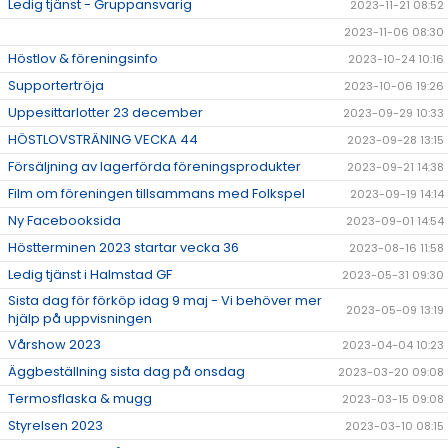
Ledig tjänst - Gruppansvarig
2023-11-21 08:52
2023-11-06 08:30
Höstlov & föreningsinfo
2023-10-24 10:16
Supportertröja
2023-10-06 19:26
Uppesittarlotter 23 december
2023-09-29 10:33
HÖSTLOVSTRÄNING VECKA 44
2023-09-28 13:15
Försäljning av lagerförda föreningsprodukter
2023-09-21 14:38
Film om föreningen tillsammans med Folkspel
2023-09-19 14:14
Ny Facebooksida
2023-09-01 14:54
Höstterminen 2023 startar vecka 36
2023-08-16 11:58
Ledig tjänst i Halmstad GF
2023-05-31 09:30
Sista dag för förköp idag 9 maj - Vi behöver mer
2023-05-09 13:19
hjälp på uppvisningen
Vårshow 2023
2023-04-04 10:23
Äggbeställning sista dag på onsdag
2023-03-20 09:08
Termosflaska & mugg
2023-03-15 09:08
Styrelsen 2023
2023-03-10 08:15