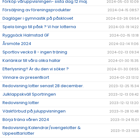
Förköp våruppvisningen- sista dag 12 maj.
2024-05-03 10:09
Försäljning av föreningsprodukter
2024-04-15 08:57
Dagläger i gymnastik på påsklovet
2024-03-26 09:54
Spela bingo till påsk ? Vi har lotterna
2024-03-19 14:22
Ryggsäck Halmstad GF
2024-02-15 13:18
Årsmöte 2024
2024-02-14 11:06
Sportlov vecka 8 - ingen träning
2024-02-13 09:34
Karlänkar till våra olika hallar
2024-01-30 15:35
Efterlysning!! Är du den vi söker ?
2024-01-30 08:55
Vinnare av presentkort
2024-01-23 13:12
Redovisning lotter senast 28 december.
2023-12-25 15:34
Julklappskväll Sportringen
2023-12-13 09:42
Redovisning lotter
2023-12-12 13:20
Väskförbud på juluppvisningen
2023-11-28 10:48
Börja träna våren 2024
2023-11-24 15:01
Redovisning Kalendrar/sverigelotter &
2023-11-23 14:13
Uppesittarlotter