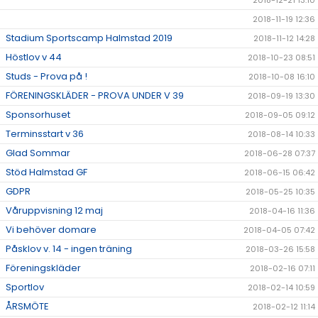
2018-12-21 13:10
2018-11-19 12:36
Stadium Sportscamp Halmstad 2019
2018-11-12 14:28
Höstlov v 44
2018-10-23 08:51
Studs - Prova på !
2018-10-08 16:10
FÖRENINGSKLÄDER - PROVA UNDER V 39
2018-09-19 13:30
Sponsorhuset
2018-09-05 09:12
Terminsstart v 36
2018-08-14 10:33
Glad Sommar
2018-06-28 07:37
Stöd Halmstad GF
2018-06-15 06:42
GDPR
2018-05-25 10:35
Våruppvisning 12 maj
2018-04-16 11:36
Vi behöver domare
2018-04-05 07:42
Påsklov v. 14 - ingen träning
2018-03-26 15:58
Föreningskläder
2018-02-16 07:11
Sportlov
2018-02-14 10:59
ÅRSMÖTE
2018-02-12 11:14