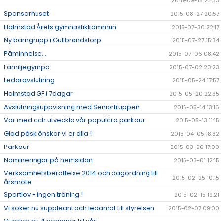
2015-09-15 22:33
Sponsorhuset
2015-08-27 20:57
Halmstad Årets gymnastikkommun
2015-07-30 22:17
Ny barngrupp i Gullbrandstorp
2015-07-27 15:34
Påminnelse...
2015-07-06 08:42
Familjegympa
2015-07-02 20:23
Ledaravslutning
2015-05-24 17:57
Halmstad GF i 7dagar
2015-05-20 22:35
Avslutningsuppvisning med Seniortruppen
2015-05-14 13:16
Var med och utveckla vår populära parkour
2015-05-13 11:15
Glad påsk önskar vi er alla !
2015-04-05 18:32
Parkour
2015-03-26 17:00
Nomineringar på hemsidan
2015-03-01 12:15
Verksamhetsberättelse 2014 och dagordning till
2015-02-25 10:15
årsmöte
Sportlov - ingen träning !
2015-02-15 19:21
Vi söker nu suppleant och ledamot till styrelsen
2015-02-07 09:00
Vi söker nu 4 personer till vår