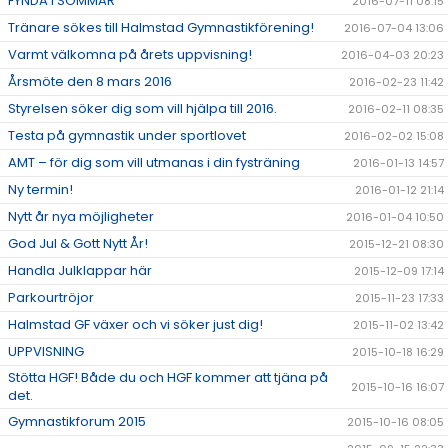
FYNDA I SOMMAR
2016-07-11 08:15
Tränare sökes till Halmstad Gymnastikförening!
2016-07-04 13:06
Varmt välkomna på årets uppvisning!
2016-04-03 20:23
Årsmöte den 8 mars 2016
2016-02-23 11:42
Styrelsen söker dig som vill hjälpa till 2016.
2016-02-11 08:35
Testa på gymnastik under sportlovet
2016-02-02 15:08
AMT – för dig som vill utmanas i din fysträning
2016-01-13 14:57
Ny termin!
2016-01-12 21:14
Nytt år nya möjligheter
2016-01-04 10:50
God Jul & Gott Nytt År!
2015-12-21 08:30
Handla Julklappar här
2015-12-09 17:14
Parkourtröjor
2015-11-23 17:33
Halmstad GF växer och vi söker just dig!
2015-11-02 13:42
UPPVISNING
2015-10-18 16:29
Stötta HGF! Både du och HGF kommer att tjäna på
2015-10-16 16:07
det.
Gymnastikforum 2015
2015-10-16 08:05