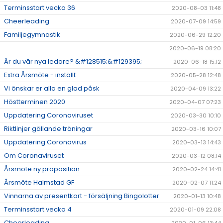
Terminsstart vecka 36
2020-08-03 11:48
Cheerleading
2020-07-09 14:59
Familjegymnastik
2020-06-29 12:20
2020-06-19 08:20
Är du vår nya ledare? &#128515;&#129395;
2020-06-18 15:12
Extra Årsmöte - inställt
2020-05-28 12:48
Vi önskar er alla en glad påsk
2020-04-09 13:22
Höstterminen 2020
2020-04-07 07:23
Uppdatering Coronaviruset
2020-03-30 10:10
Riktlinjer gällande träningar
2020-03-16 10:07
Uppdatering Coronavirus
2020-03-13 14:43
Om Coronaviruset
2020-03-12 08:14
Årsmöte ny proposition
2020-02-24 14:41
Årsmöte Halmstad GF
2020-02-07 11:24
Vinnarna av presentkort - försäljning Bingolotter
2020-01-13 10:48
Terminsstart vecka 4
2020-01-09 22:08
Cheerleading