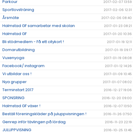
Parkour
2017-02-07 13:59
Sportlovsträning
2017-02-06 12:31
Årsmöte
2017-02-06 08:40
Halmstad GF samarbetar med skolan
2017-01-23 08:21
Halmstad GF
2017-01-20 10:36
Bli stödmedlem - Få ett citykort !
2017-01-19 12:11
Domarutbildning
2017-01-19 09:17
Vuxenyoga
2017-01-19 08:08
Facebook/ instagram
2017-01-12 14:26
Vi utbildar oss !
2017-01-09 10:45
Nya grupper
2017-01-07 08:02
Terminstart 2017
2016-12-27 19:06
SPONSRING
2016-12-20 09:00
Halmstad GF växer !
2016-12-07 13:50
Beställ föreningskläder på juluppvisningen !
2016-11-26 07:50
Genrep inför tävlingen på lördag
2016-11-23 22:19
JULUPPVISNING
2016-10-25 13:45