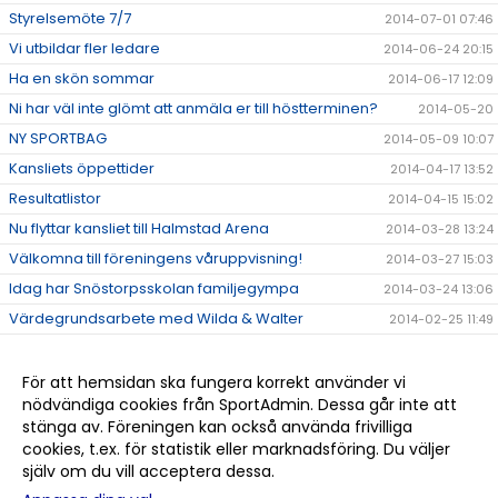
Styrelsemöte 7/7
2014-07-01 07:46
Vi utbildar fler ledare
2014-06-24 20:15
Ha en skön sommar
2014-06-17 12:09
Ni har väl inte glömt att anmäla er till höstterminen?
2014-05-20
NY SPORTBAG
2014-05-09 10:07
Kansliets öppettider
2014-04-17 13:52
Resultatlistor
2014-04-15 15:02
Nu flyttar kansliet till Halmstad Arena
2014-03-28 13:24
Välkomna till föreningens våruppvisning!
2014-03-27 15:03
Idag har Snöstorpsskolan familjegympa
2014-03-24 13:06
Värdegrundsarbete med Wilda & Walter
2014-02-25 11:49
Nu är lovet över och det betyder mer gymnastik!
2014-02-24 13:15
Tack till alla ledare!
2013-12-12 13:36
För att hemsidan ska fungera korrekt använder vi
nödvändiga cookies från SportAdmin. Dessa går inte att
Ge bort något fint i julklapp
2013-12-12 13:35
stänga av. Föreningen kan också använda frivilliga
Välkomna att titta på tävling!
2013-12-12 13:34
cookies, t.ex. för statistik eller marknadsföring. Du väljer
själv om du vill acceptera dessa.