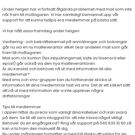
Under helgen har vi fortsatt åtgärda problemet med mail som inte
når fram till mottagaren. Vi har samtidigt bemannat upp vår
support för att kunna hjälpa era medlemmar på bästa sätt.
Vi har nått vissa framsteg under helgen:
Verifiering- och bekräftelsemail på anmälningar och bokningar
går nu via en ny mailleverantör vilket ökar andelen mail som går
fram till mottagaren.
Mail som rör konton (tex inbjudningsmail, byte av lösenord eller
epost) går också via den nya mailleverantören.
Är du kanslist och behöver nå ut med information till alla
medlemmar?
Med sms och sms-grupper kan du fortfarande skicka ut
information till dina medlemmar fast via sms. Det är ett säkert sätt
att nå ut med information där vi inte upplever några
driftstörningar.
Tips till medlemmar
I appen hittar du precis som vanligt dina kallelser och kan svara
på dem. Se till att vara inloggad för att inte missa något viktigt
Behöver du en engångskod? Ring vår support på 040 630 10 60 så
kan vi ta fram den manuellt åt dig.
Nu under måndagen fortsätter vi med full styrka att jobba för en