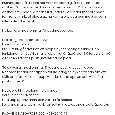
Pushnotiser på utskick har varit ett ständigt återkommande
önskemål från våra ledare och medlemmar. Och även om vi
önskar att vi hade kunnat rulla ut det till er under mer ordnade
former är vi riktigt glada att nu kunna erbjuda pushnotiser som
alternativ till e-post!
Nu kan era medlemmar få pushnotiser på:
Utskick gjorda från ledarvyn
Föreningsutskick
PS: Just nu går det inte att skapa nya föreningsutskick. Den
funktionen är låst tills mailproblemet är åtgärdat. Så fort vi slår på
den igen så finns push-notiserna på plats!
Så aktiverar medlemmar & ledare push-notiser i appen
När man laddar ner appen första gången dyker frågan om att
aktivera push-notiser upp. Har du redan appen och vill tillåta
pushnotiser?
Navigera till mobilens inställningar
Scrolla ner till “Notiser”
Leta upp SportAdmin och välj “Tillåt notiser”
För övrig mailproblematik fortsätter vi att löpande vidta åtgärder.
PÅGÅENDE ÅTGÄRDER 2024-08-26 10:46