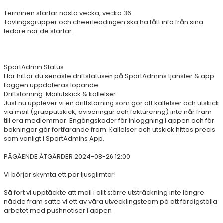
HALMSTAD TRUPPCUP
Terminen startar nästa vecka, vecka 36.
Tävlingsgrupper och cheerleadingen ska ha fått info från sina
ledare när de startar.
SportAdmin Status
Här hittar du senaste driftstatusen på SportAdmins tjänster & app.
Loggen uppdateras löpande.
Driftstörning: Mailutskick & kallelser
Just nu upplever vi en driftstörning som gör att kallelser och utskick
via mail (grupputskick, aviseringar och fakturering) inte når fram
till era medlemmar. Engångskoder för inloggning i appen och för
bokningar går fortfarande fram. Kallelser och utskick hittas precis
som vanligt i SportAdmins App.
PÅGÅENDE ÅTGÄRDER 2024-08-26 12:00
Vi börjar skymta ett par ljusglimtar!
Så fort vi upptäckte att mail i allt större utsträckning inte längre
nådde fram satte vi ett av våra utvecklingsteam på att färdigställa
arbetet med pushnotiser i appen.