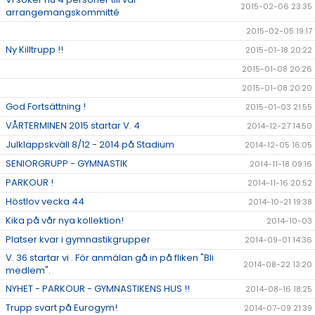
2015-02-06 23:35
arrangemangskommitté
2015-02-05 19:17
Ny Killtrupp !!
2015-01-18 20:22
2015-01-08 20:26
2015-01-08 20:20
God Fortsättning !
2015-01-03 21:55
VÅRTERMINEN 2015 startar V. 4
2014-12-27 14:50
Julklappskväll 8/12 - 2014 på Stadium
2014-12-05 16:05
SENIORGRUPP - GYMNASTIK
2014-11-18 09:16
PARKOUR !
2014-11-16 20:52
Höstlov vecka 44
2014-10-21 19:38
Kika på vår nya kollektion!
2014-10-03
Platser kvar i gymnastikgrupper
2014-09-01 14:36
V. 36 startar vi . För anmälan gå in på fliken "Bli
2014-08-22 13:20
medlem".
NYHET - PARKOUR - GYMNASTIKENS HUS !!
2014-08-16 18:25
Trupp svart på Eurogym!
2014-07-09 21:39