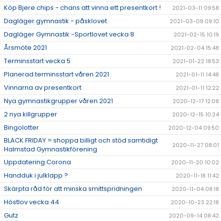
Köp Bjere chips - chans att vinna ett presentkort !
2021-03-11 09:58
Dagläger gymnastik - påsklovet
2021-03-09 09:10
Dagläger Gymnastik -Sportlovet vecka 8
2021-02-15 10:19
Årsmöte 2021
2021-02-04 15:48
Terminsstart vecka 5
2021-01-22 18:53
Planerad terminsstart våren 2021
2021-01-11 14:48
Vinnarna av presentkort
2021-01-11 12:22
Nya gymnastikgrupper våren 2021
2020-12-17 12:08
2 nya killgrupper
2020-12-15 10:24
Bingolotter
2020-12-04 09:50
BLACK FRIDAY = shoppa billigt och stöd samtidigt
2020-11-27 08:01
Halmstad Gymnastikförening
Uppdatering Corona
2020-11-20 10:02
Handduk i julklapp ?
2020-11-18 11:42
Skärpta råd för att minska smittspridningen
2020-11-04 08:18
Höstlov vecka 44
2020-10-23 22:18
Gutz
2020-09-14 08:42