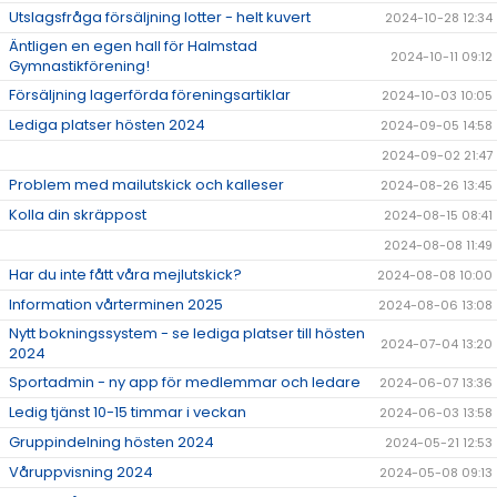
Utslagsfråga försäljning lotter - helt kuvert
2024-10-28 12:34
Äntligen en egen hall för Halmstad
2024-10-11 09:12
Gymnastikförening!
Försäljning lagerförda föreningsartiklar
2024-10-03 10:05
Lediga platser hösten 2024
2024-09-05 14:58
2024-09-02 21:47
Problem med mailutskick och kalleser
2024-08-26 13:45
Kolla din skräppost
2024-08-15 08:41
2024-08-08 11:49
Har du inte fått våra mejlutskick?
2024-08-08 10:00
Information vårterminen 2025
2024-08-06 13:08
Nytt bokningssystem - se lediga platser till hösten
2024-07-04 13:20
2024
Sportadmin - ny app för medlemmar och ledare
2024-06-07 13:36
Ledig tjänst 10-15 timmar i veckan
2024-06-03 13:58
Gruppindelning hösten 2024
2024-05-21 12:53
Våruppvisning 2024
2024-05-08 09:13