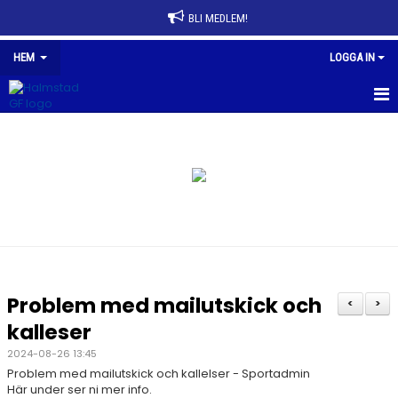
BLI MEDLEM!
HEM
LOGGA IN
HEM
NYHETER
FÖRENINGEN
AVGIFTER
FÖRENINGSKLÄDER
Problem med mailutskick och
<
>
SPONSRING
kalleser
2024-08-26 13:45
HALMSTAD GF HALLEN
Problem med mailutskick och kallelser - Sportadmin
Här under ser ni mer info.