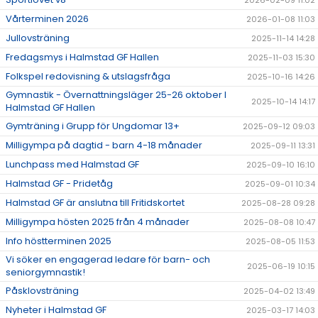
2026-02-09 11:02
Vårterminen 2026
2026-01-08 11:03
Jullovsträning
2025-11-14 14:28
Fredagsmys i Halmstad GF Hallen
2025-11-03 15:30
Folkspel redovisning & utslagsfråga
2025-10-16 14:26
Gymnastik - Övernattningsläger 25-26 oktober I
2025-10-14 14:17
Halmstad GF Hallen
Gymträning i Grupp för Ungdomar 13+
2025-09-12 09:03
Milligympa på dagtid - barn 4-18 månader
2025-09-11 13:31
Lunchpass med Halmstad GF
2025-09-10 16:10
Halmstad GF - Pridetåg
2025-09-01 10:34
Halmstad GF är anslutna till Fritidskortet
2025-08-28 09:28
Milligympa hösten 2025 från 4 månader
2025-08-08 10:47
Info höstterminen 2025
2025-08-05 11:53
Vi söker en engagerad ledare för barn- och
2025-06-19 10:15
seniorgymnastik!
Påsklovsträning
2025-04-02 13:49
Nyheter i Halmstad GF
2025-03-17 14:03