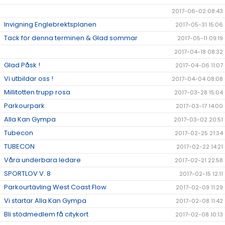
2017-06-02 08:43
Invigning Englebrektsplanen
2017-05-31 15:06
Tack för denna terminen & Glad sommar
2017-05-11 09:19
2017-04-18 08:32
Glad Påsk !
2017-04-06 11:07
Vi utbildar oss !
2017-04-04 08:08
Millitotten trupp rosa
2017-03-28 15:04
Parkourpark
2017-03-17 14:00
Alla Kan Gympa
2017-03-02 20:51
Tubecon
2017-02-25 21:34
TUBECON
2017-02-22 14:21
Våra underbara ledare
2017-02-21 22:58
SPORTLOV V. 8
2017-02-15 12:11
Parkourtävling West Coast Flow
2017-02-09 11:29
Vi startar Alla Kan Gympa
2017-02-08 11:42
Bli stödmedlem få citykort
2017-02-08 10:13