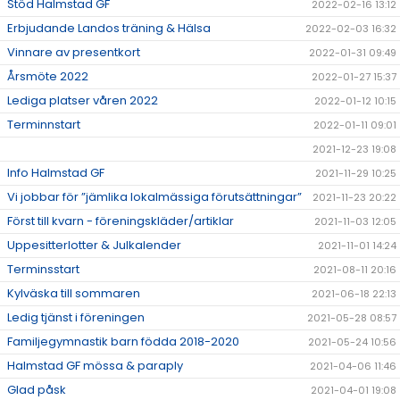
Stöd Halmstad GF
2022-02-16 13:12
Erbjudande Landos träning & Hälsa
2022-02-03 16:32
Vinnare av presentkort
2022-01-31 09:49
Årsmöte 2022
2022-01-27 15:37
Lediga platser våren 2022
2022-01-12 10:15
Terminnstart
2022-01-11 09:01
2021-12-23 19:08
Info Halmstad GF
2021-11-29 10:25
Vi jobbar för ”jämlika lokalmässiga förutsättningar”
2021-11-23 20:22
Först till kvarn - föreningskläder/artiklar
2021-11-03 12:05
Uppesitterlotter & Julkalender
2021-11-01 14:24
Terminsstart
2021-08-11 20:16
Kylväska till sommaren
2021-06-18 22:13
Ledig tjänst i föreningen
2021-05-28 08:57
Familjegymnastik barn födda 2018-2020
2021-05-24 10:56
Halmstad GF mössa & paraply
2021-04-06 11:46
Glad påsk
2021-04-01 19:08