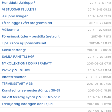
Handduk i Julklapp ?
2017-12-19 17:12
VI STUDSAR IN JULEN !
2017-12-13 08:22
Juluppvisningen
2017-12-02 12:59
Få er logga i vårt programblad
2017-11-22 14:09
Välkomna
2017-11-22 08:52
Föreningskläder - beställa året runt
2017-11-17 11:13
Tips! Glöm ej Sponsorhuset
2017-11-09 11:42
Kansliet stängt
2017-11-02 06:59
SAMLA PANT TILL HGF
2017-10-29 13:39
NY KOLLEKTION ! 100 KR I RABATT
2017-09-28 07:31
Prova på - STUDS
2017-08-29 11:34
Idrottsrabatten
2017-08-28 09:50
TERMINSSTART V 36
2017-08-15 07:25
Kansliet har semesterstängt v 30-31
2017-07-21 15:35
Vill ditt företag synas på 600 tröjor ?
2017-07-19 15:46
Familjedag lördagen den 17 juni
2017-06-19 12:20
2017-06-12 14:38