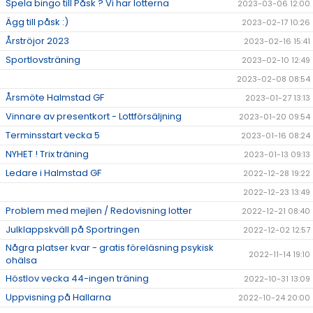
Spela bingo till Påsk ? Vi har lotterna
2023-03-06 12:00
Ägg till påsk :)
2023-02-17 10:26
Årströjor 2023
2023-02-16 15:41
Sportlovsträning
2023-02-10 12:49
2023-02-08 08:54
Årsmöte Halmstad GF
2023-01-27 13:13
Vinnare av presentkort - Lottförsäljning
2023-01-20 09:54
Terminsstart vecka 5
2023-01-16 08:24
NYHET ! Trix träning
2023-01-13 09:13
Ledare i Halmstad GF
2022-12-28 19:22
2022-12-23 13:49
Problem med mejlen / Redovisning lotter
2022-12-21 08:40
Julklappskväll på Sportringen
2022-12-02 12:57
Några platser kvar - gratis föreläsning psykisk
2022-11-14 19:10
ohälsa
Höstlov vecka 44-ingen träning
2022-10-31 13:09
Uppvisning på Hallarna
2022-10-24 20:00