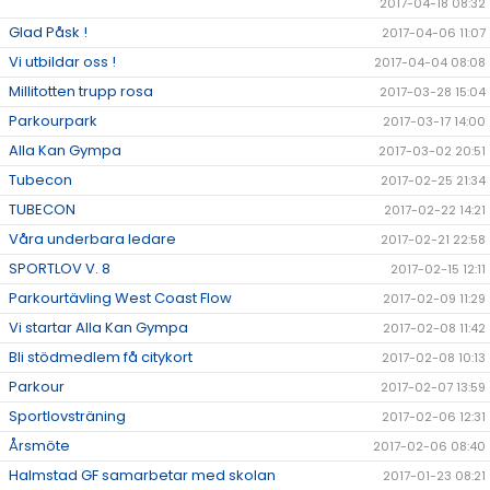
2017-04-18 08:32
Glad Påsk !
2017-04-06 11:07
Vi utbildar oss !
2017-04-04 08:08
Millitotten trupp rosa
2017-03-28 15:04
Parkourpark
2017-03-17 14:00
Alla Kan Gympa
2017-03-02 20:51
Tubecon
2017-02-25 21:34
TUBECON
2017-02-22 14:21
Våra underbara ledare
2017-02-21 22:58
SPORTLOV V. 8
2017-02-15 12:11
Parkourtävling West Coast Flow
2017-02-09 11:29
Vi startar Alla Kan Gympa
2017-02-08 11:42
Bli stödmedlem få citykort
2017-02-08 10:13
Parkour
2017-02-07 13:59
Sportlovsträning
2017-02-06 12:31
Årsmöte
2017-02-06 08:40
Halmstad GF samarbetar med skolan
2017-01-23 08:21