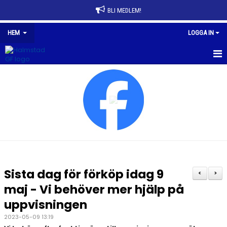
BLI MEDLEM!
HEM
LOGGA IN
HEM
NYHETER
FÖRENINGEN
AVGIFTER
FÖRENINGSKLÄDER
Sista dag för förköp idag 9
<
>
SPONSRING
maj - Vi behöver mer hjälp på
uppvisningen
HALMSTAD GF HALLEN
2023-05-09 13:19