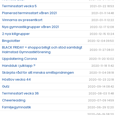
Terminsstart vecka 5
2021-01-22 18:53
Planerad terminsstart våren 2021
2021-01-11 14:48
Vinnarna av presentkort
2021-01-11 12:22
Nya gymnastikgrupper våren 2021
2020-12-17 12:08
2 nya killgrupper
2020-12-15 10:24
Bingolotter
2020-12-04 09:50
BLACK FRIDAY = shoppa billigt och stöd samtidigt
2020-11-27 08:01
Halmstad Gymnastikförening
Uppdatering Corona
2020-11-20 10:02
Handduk i julklapp ?
2020-11-18 11:42
Skärpta råd för att minska smittspridningen
2020-11-04 08:18
Höstlov vecka 44
2020-10-23 22:18
Gutz
2020-09-14 08:42
Terminsstart vecka 36
2020-08-03 11:48
Cheerleading
2020-07-09 14:59
Familjegymnastik
2020-06-29 12:20
2020-06-19 08:20