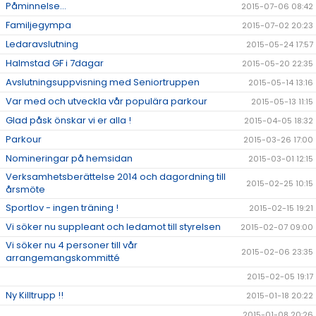
Påminnelse...
2015-07-06 08:42
Familjegympa
2015-07-02 20:23
Ledaravslutning
2015-05-24 17:57
Halmstad GF i 7dagar
2015-05-20 22:35
Avslutningsuppvisning med Seniortruppen
2015-05-14 13:16
Var med och utveckla vår populära parkour
2015-05-13 11:15
Glad påsk önskar vi er alla !
2015-04-05 18:32
Parkour
2015-03-26 17:00
Nomineringar på hemsidan
2015-03-01 12:15
Verksamhetsberättelse 2014 och dagordning till
2015-02-25 10:15
årsmöte
Sportlov - ingen träning !
2015-02-15 19:21
Vi söker nu suppleant och ledamot till styrelsen
2015-02-07 09:00
Vi söker nu 4 personer till vår
2015-02-06 23:35
arrangemangskommitté
2015-02-05 19:17
Ny Killtrupp !!
2015-01-18 20:22
2015-01-08 20:26