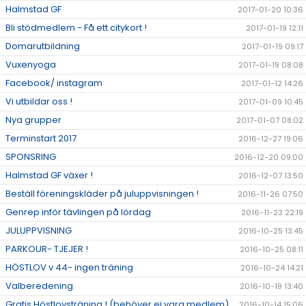
Halmstad GF
2017-01-20 10:36
Bli stödmedlem - Få ett citykort !
2017-01-19 12:11
Domarutbildning
2017-01-19 09:17
Vuxenyoga
2017-01-19 08:08
Facebook/ instagram
2017-01-12 14:26
Vi utbildar oss !
2017-01-09 10:45
Nya grupper
2017-01-07 08:02
Terminstart 2017
2016-12-27 19:06
SPONSRING
2016-12-20 09:00
Halmstad GF växer !
2016-12-07 13:50
Beställ föreningskläder på juluppvisningen !
2016-11-26 07:50
Genrep inför tävlingen på lördag
2016-11-23 22:19
JULUPPVISNING
2016-10-25 13:45
PARKOUR- TJEJER !
2016-10-25 08:11
HÖSTLOV v 44- ingen träning
2016-10-24 14:21
Valberedening
2016-10-19 13:40
Gratis Höstlovsträning ! (behöver ej vara medlem)
2016-10-14 15:06