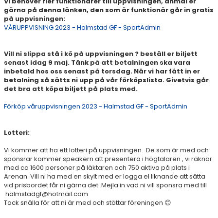
Vi behöver fler funktionärer till uppvisningen, anmäl er
HALMSTAD TRUPPCUP
gärna på denna länken, den som är funktionär går in gratis
på uppvisningen:
VÅRUPPVISNING 2023 - Halmstad GF - SportAdmin
Vill ni slippa stå i kö på uppvisningen ? beställ er biljett
senast idag 9 maj. Tänk på att betalningen ska vara
inbetald hos oss senast på torsdag. När vi har fått in er
betalning så sätts ni upp på vår förköpslista. Givetvis går
det bra att köpa biljett på plats med.
Förköp våruppvisningen 2023 - Halmstad GF - SportAdmin
Lotteri:
Vi kommer att ha ett lotteri på uppvisningen. De som är med och
sponsrar kommer speakern att presentera i högtalaren , vi räknar
med ca 1600 personer på läktaren och 750 aktiva på plats i
Arenan. Vill ni ha med en skylt med er logga el liknande att sätta
vid prisbordet får ni gärna det. Mejla in vad ni vill sponsra med till
halmstadgf@hotmail.com
Tack snälla för att ni är med och stöttar föreningen 😊