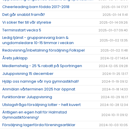
Cheerleading barn födda 2017-2018
2025-01-14 17:37
Det går snabbt framåt!
2025-01-14 11:41
Vi söker fler till vår styrelse
2025-01-14 09:26
Terminsstart vecka 5
2025-01-07 09:40
Ledig tjänst - gruppansvarig barn &
2025-01-02 13:35
ungdomsledare 10-15 timmar i veckan
Redovisning/inbetalning försäljning Folkspel
2025-01-02 11:48
Årets julklapp
2024-12-07 14:54
Medlemshelg - 25 % rabatt på Sportringen
2024-12-05 09:28
Juluppvisning 15 december
2024-11-25 13:17
Hjälp oss namnge vår nya gymnastikhall!
2024-11-19 09:12
Anmälan vårterminen 2025 har öppnat
2024-11-18 14:33
Funktionärer Juluppvisning
2024-10-29 16:17
Utslagsfråga försäljning lotter - helt kuvert
2024-10-28 12:34
Äntligen en egen hall för Halmstad
2024-10-11 09:12
Gymnastikförening!
Försäljning lagerförda föreningsartiklar
2024-10-03 10:05