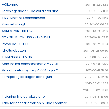
Välkomna
2017-11-22 08:52
Föreningskläder - beställa året runt
2017-11-17 11:13
Tips! Glöm ej Sponsorhuset
2017-11-09 11:42
Kansliet stängt
2017-11-02 06:59
SAMLA PANT TILL HGF
2017-10-29 13:39
NY KOLLEKTION ! 100 KR I RABATT
2017-09-28 07:31
Prova på - STUDS
2017-08-29 11:34
Idrottsrabatten
2017-08-28 09:50
TERMINSSTART V 36
2017-08-15 07:25
Kansliet har semesterstängt v 30-31
2017-07-21 15:35
Vill ditt företag synas på 600 tröjor ?
2017-07-19 15:46
Familjedag lördagen den 17 juni
2017-06-19 12:20
2017-06-12 14:38
2017-06-02 08:43
Invigning Englebrektsplanen
2017-05-31 15:06
Tack för denna terminen & Glad sommar
2017-05-11 09:19