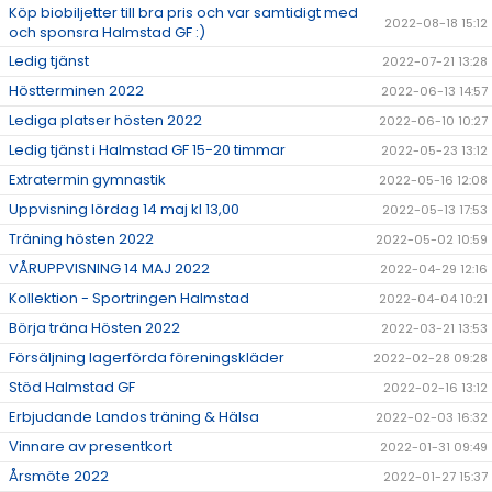
Köp biobiljetter till bra pris och var samtidigt med
2022-08-18 15:12
och sponsra Halmstad GF :)
Ledig tjänst
2022-07-21 13:28
Höstterminen 2022
2022-06-13 14:57
Lediga platser hösten 2022
2022-06-10 10:27
Ledig tjänst i Halmstad GF 15-20 timmar
2022-05-23 13:12
Extratermin gymnastik
2022-05-16 12:08
Uppvisning lördag 14 maj kl 13,00
2022-05-13 17:53
Träning hösten 2022
2022-05-02 10:59
VÅRUPPVISNING 14 MAJ 2022
2022-04-29 12:16
Kollektion - Sportringen Halmstad
2022-04-04 10:21
Börja träna Hösten 2022
2022-03-21 13:53
Försäljning lagerförda föreningskläder
2022-02-28 09:28
Stöd Halmstad GF
2022-02-16 13:12
Erbjudande Landos träning & Hälsa
2022-02-03 16:32
Vinnare av presentkort
2022-01-31 09:49
Årsmöte 2022
2022-01-27 15:37