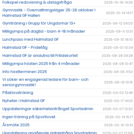
Folkspel redovisning & utslagsfråga
2025-10-16 14:26
Gymnastik - Övernattningsläger 25-26 oktober I
2025-10-14 14:17
Halmstad GF Hallen
Gymträning i Grupp för Ungdomar 13+
2025-09-12 09:03
Milligympa på dagtid - barn 4-18 månader
2025-09-11 13:31
Lunchpass med Halmstad GF
2025-09-10 16:10
Halmstad GF - Pridetåg
2025-09-01 10:34
Halmstad GF är anslutna till Fritidskortet
2025-08-28 09:28
Milligympa hösten 2025 från 4 månader
2025-08-08 10:47
Info höstterminen 2025
2025-08-05 11:53
Vi söker en engagerad ledare för barn- och
2025-06-19 10:15
seniorgymnastik!
Påsklovsträning
2025-04-02 13:49
Nyheter i Halmstad GF
2025-03-17 14:03
Uppdateringar säkerhetsintrånget Sportadmin
2025-03-07 13:20
Ingen träning på Sportlovet
2025-02-14 15:17
Årsmöte 2025
2025-02-10 10:31
Uppdatering angående dataintrång Sportadmin
2025-02-07 12:06