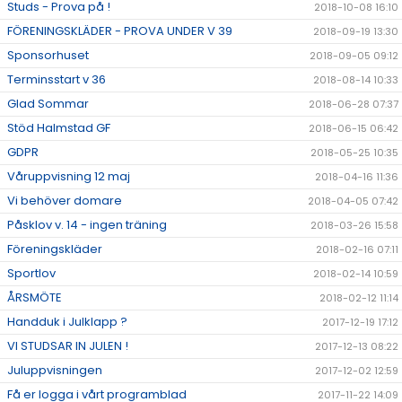
Studs - Prova på !
2018-10-08 16:10
FÖRENINGSKLÄDER - PROVA UNDER V 39
2018-09-19 13:30
Sponsorhuset
2018-09-05 09:12
Terminsstart v 36
2018-08-14 10:33
Glad Sommar
2018-06-28 07:37
Stöd Halmstad GF
2018-06-15 06:42
GDPR
2018-05-25 10:35
Våruppvisning 12 maj
2018-04-16 11:36
Vi behöver domare
2018-04-05 07:42
Påsklov v. 14 - ingen träning
2018-03-26 15:58
Föreningskläder
2018-02-16 07:11
Sportlov
2018-02-14 10:59
ÅRSMÖTE
2018-02-12 11:14
Handduk i Julklapp ?
2017-12-19 17:12
VI STUDSAR IN JULEN !
2017-12-13 08:22
Juluppvisningen
2017-12-02 12:59
Få er logga i vårt programblad
2017-11-22 14:09