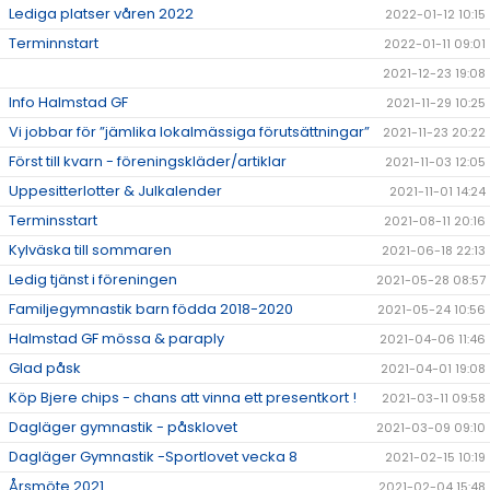
Lediga platser våren 2022
2022-01-12 10:15
Terminnstart
2022-01-11 09:01
2021-12-23 19:08
Info Halmstad GF
2021-11-29 10:25
Vi jobbar för ”jämlika lokalmässiga förutsättningar”
2021-11-23 20:22
Först till kvarn - föreningskläder/artiklar
2021-11-03 12:05
Uppesitterlotter & Julkalender
2021-11-01 14:24
Terminsstart
2021-08-11 20:16
Kylväska till sommaren
2021-06-18 22:13
Ledig tjänst i föreningen
2021-05-28 08:57
Familjegymnastik barn födda 2018-2020
2021-05-24 10:56
Halmstad GF mössa & paraply
2021-04-06 11:46
Glad påsk
2021-04-01 19:08
Köp Bjere chips - chans att vinna ett presentkort !
2021-03-11 09:58
Dagläger gymnastik - påsklovet
2021-03-09 09:10
Dagläger Gymnastik -Sportlovet vecka 8
2021-02-15 10:19
Årsmöte 2021
2021-02-04 15:48