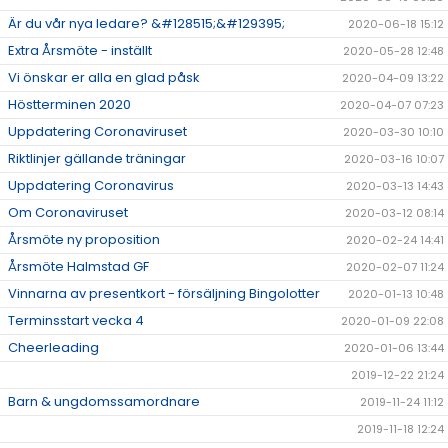
Är du vår nya ledare? &#128515;&#129395;
2020-06-18 15:12
Extra Årsmöte - inställt
2020-05-28 12:48
Vi önskar er alla en glad påsk
2020-04-09 13:22
Höstterminen 2020
2020-04-07 07:23
Uppdatering Coronaviruset
2020-03-30 10:10
Riktlinjer gällande träningar
2020-03-16 10:07
Uppdatering Coronavirus
2020-03-13 14:43
Om Coronaviruset
2020-03-12 08:14
Årsmöte ny proposition
2020-02-24 14:41
Årsmöte Halmstad GF
2020-02-07 11:24
Vinnarna av presentkort - försäljning Bingolotter
2020-01-13 10:48
Terminsstart vecka 4
2020-01-09 22:08
Cheerleading
2020-01-06 13:44
2019-12-22 21:24
Barn & ungdomssamordnare
2019-11-24 11:12
2019-11-18 12:24