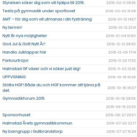
Styrelsen söker dig som vill hjälpa till 2016.
2016-02-11 08:35
Testa på gymnastik under sportlovet
2016-02-02 15:08
AMT – för dig som vill utmanas i din fysträning
2016-01-13 14:57
Ny termin!
2016-01-12 21:14
Nytt år nya möjligheter
2016-01-04 10:50
God Jul & Gott Nytt År!
2015-12-21 08:30
Handla Julklappar här
2015-12-09 17:14
Parkourtröjor
2015-11-23 17:33
Halmstad GF växer och vi söker just dig!
2015-11-02 13:42
UPPVISNING
2015-10-18 16:29
Stötta HGF! Både du och HGF kommer att tjäna på
2015-10-16 16:07
det.
Gymnastikforum 2015
2015-10-16 08:05
2015-09-15 22:33
Sponsorhuset
2015-08-27 20:57
Halmstad Årets gymnastikkommun
2015-07-30 22:17
Ny barngrupp i Gullbrandstorp
2015-07-27 15:34