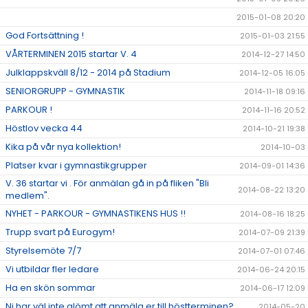
2015-01-08 20:20
God Fortsättning !
2015-01-03 21:55
VÅRTERMINEN 2015 startar V. 4
2014-12-27 14:50
Julklappskväll 8/12 - 2014 på Stadium
2014-12-05 16:05
SENIORGRUPP - GYMNASTIK
2014-11-18 09:16
PARKOUR !
2014-11-16 20:52
Höstlov vecka 44
2014-10-21 19:38
Kika på vår nya kollektion!
2014-10-03
Platser kvar i gymnastikgrupper
2014-09-01 14:36
V. 36 startar vi . För anmälan gå in på fliken "Bli
2014-08-22 13:20
medlem".
NYHET - PARKOUR - GYMNASTIKENS HUS !!
2014-08-16 18:25
Trupp svart på Eurogym!
2014-07-09 21:39
Styrelsemöte 7/7
2014-07-01 07:46
Vi utbildar fler ledare
2014-06-24 20:15
Ha en skön sommar
2014-06-17 12:09
Ni har väl inte glömt att anmäla er till höstterminen?
2014-05-20