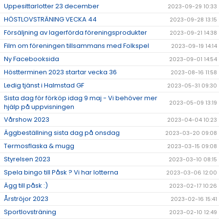
Uppesittarlotter 23 december
2023-09-29 10:33
HÖSTLOVSTRÄNING VECKA 44
2023-09-28 13:15
Försäljning av lagerförda föreningsprodukter
2023-09-21 14:38
Film om föreningen tillsammans med Folkspel
2023-09-19 14:14
Ny Facebooksida
2023-09-01 14:54
Höstterminen 2023 startar vecka 36
2023-08-16 11:58
Ledig tjänst i Halmstad GF
2023-05-31 09:30
Sista dag för förköp idag 9 maj - Vi behöver mer
2023-05-09 13:19
hjälp på uppvisningen
Vårshow 2023
2023-04-04 10:23
Äggbeställning sista dag på onsdag
2023-03-20 09:08
Termosflaska & mugg
2023-03-15 09:08
Styrelsen 2023
2023-03-10 08:15
Spela bingo till Påsk ? Vi har lotterna
2023-03-06 12:00
Ägg till påsk :)
2023-02-17 10:26
Årströjor 2023
2023-02-16 15:41
Sportlovsträning
2023-02-10 12:49