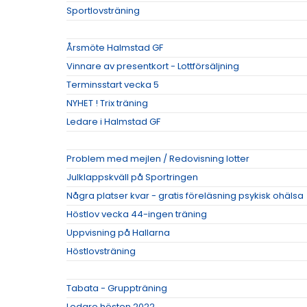
Sportlovsträning
Årsmöte Halmstad GF
Vinnare av presentkort - Lottförsäljning
Terminsstart vecka 5
NYHET ! Trix träning
Ledare i Halmstad GF
Problem med mejlen / Redovisning lotter
Julklappskväll på Sportringen
Några platser kvar - gratis föreläsning psykisk ohälsa
Höstlov vecka 44-ingen träning
Uppvisning på Hallarna
Höstlovsträning
Tabata - Gruppträning
Ledare hösten 2022