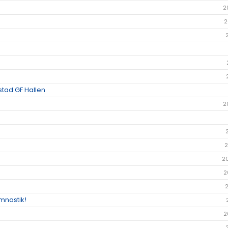
2
2
stad GF Hallen
2
2
2
2
mnastik!
2