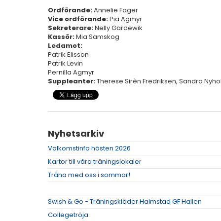
Ordförande:
Annelie Fager
Vice ordförande:
Pia Agmyr
Sekreterare:
Nelly Gardewik
Kassör:
Mia Samskog
Ledamot:
Patrik Elisson
Patrik Levin
Pernilla Agmyr
Suppleanter:
Therese Sirèn Fredriksen, Sandra Nyh
Nyhetsarkiv
Välkomstinfo hösten 2026
Kartor till våra träningslokaler
Träna med oss i sommar!
Swish & Go - Träningskläder Halmstad GF Hallen
Collegetröja