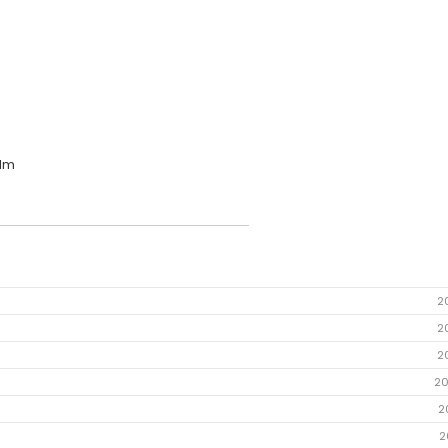
olm
2
2
2
20
2
2