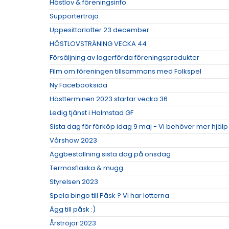
Höstlov & föreningsinfo
Supportertröja
Uppesittarlotter 23 december
HÖSTLOVSTRÄNING VECKA 44
Försäljning av lagerförda föreningsprodukter
Film om föreningen tillsammans med Folkspel
Ny Facebooksida
Höstterminen 2023 startar vecka 36
Ledig tjänst i Halmstad GF
Sista dag för förköp idag 9 maj - Vi behöver mer hjäl
Vårshow 2023
Äggbeställning sista dag på onsdag
Termosflaska & mugg
Styrelsen 2023
Spela bingo till Påsk ? Vi har lotterna
Ägg till påsk :)
Årströjor 2023