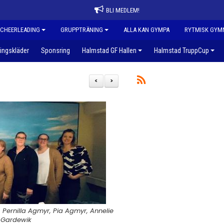
BLI MEDLEM!
CHEERLEADING
GRUPPTRÄNING
ALLA KAN GYMPA
RYTMISK GYM
ingskläder
Sponsring
Halmstad GF Hallen
Halmstad TruppCup
<
>
, Pernilla Agmyr, Pia Agmyr, Annelie
y Gardewik