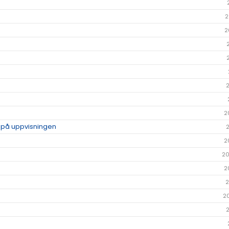
2
2
2
p på uppvisningen
2
20
2
2
2