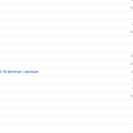
2
2
2
2
0-15 timmar i veckan
2