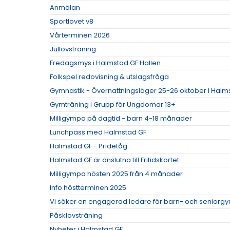
Anmälan
Sportlovet v8
Vårterminen 2026
Jullovsträning
Fredagsmys i Halmstad GF Hallen
Folkspel redovisning & utslagsfråga
Gymnastik - Övernattningsläger 25-26 oktober I Halm
Gymträning i Grupp för Ungdomar 13+
Milligympa på dagtid - barn 4-18 månader
Lunchpass med Halmstad GF
Halmstad GF - Pridetåg
Halmstad GF är anslutna till Fritidskortet
Milligympa hösten 2025 från 4 månader
Info höstterminen 2025
Vi söker en engagerad ledare för barn- och seniorgy
Påsklovsträning
Nyheter i Halmstad GF