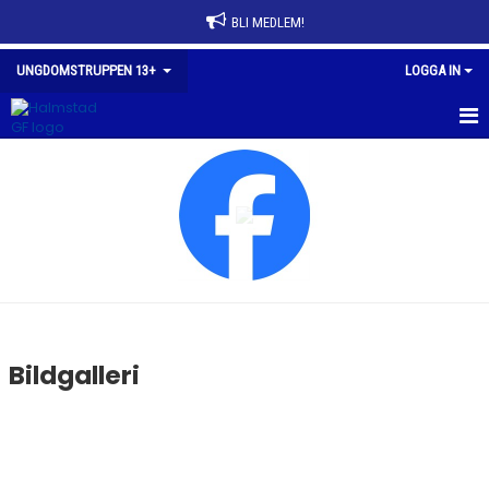
BLI MEDLEM!
UNGDOMSTRUPPEN 13+
LOGGA IN
HEM
NYHETER
KALENDER
MEDLEMMAR
BILDGALLERI
Bildgalleri
DOKUMENT
KONTAKT